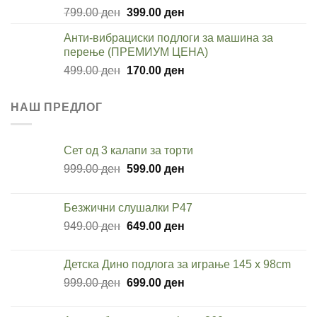
Original
Current
799.00
ден
399.00
ден
price
price
Анти-вибрациски подлоги за машина за
was:
is:
перење (ПРЕМИУМ ЦЕНА)
799.00 ден.
399.00 ден.
Original
Current
499.00
ден
170.00
ден
price
price
was:
is:
НАШ ПРЕДЛОГ
499.00 ден.
170.00 ден.
Сет од 3 калапи за торти
Original
Current
999.00
ден
599.00
ден
price
price
was:
is:
Безжични слушалки P47
999.00 ден.
599.00 ден.
Original
Current
949.00
ден
649.00
ден
price
price
was:
is:
Детска Дино подлога за играње 145 x 98cm
949.00 ден.
649.00 ден.
Original
Current
999.00
ден
699.00
ден
price
price
was:
is: