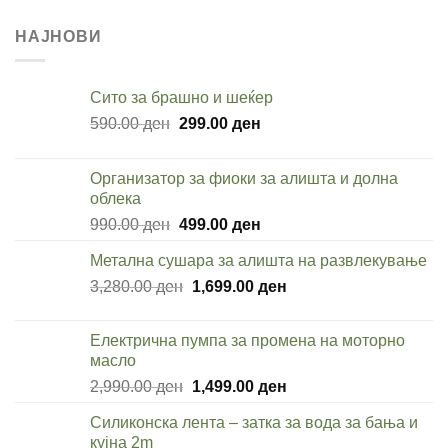
НАЈНОВИ
Cито за брашно и шеќер
Original
Current
590.00
ден
299.00
ден
price
price
was:
is:
Организатор за фиоки за алишта и долна
590.00 ден.
299.00 ден.
облека
Original
Current
990.00
ден
499.00
ден
price
price
Метална сушара за алишта на развлекување
was:
is:
Original
Current
3,280.00
ден
990.00 ден.
1,699.00
ден
499.00 ден.
price
price
was:
is:
Електрична пумпа за промена на моторно
3,280.00 ден.
1,699.00 ден.
масло
Original
Current
2,990.00
ден
1,499.00
ден
price
price
Силиконска лента – затка за вода за бања и
was:
is:
кујна 2m