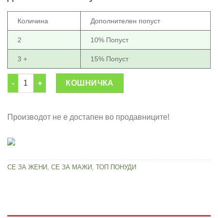
1,099.00 ден.
699.00 ден.
Количина
Дополнителен попуст
2
10% Попуст
3 +
15% Попуст
Воден стол на надувување количина
КОШНИЧКА
Производот не е достапен во продавниците!
СЕ ЗА ЖЕНИ
,
СЕ ЗА МАЖИ
,
ТОП ПОНУДИ