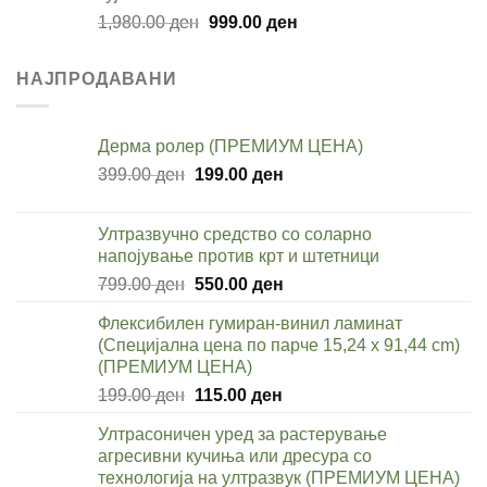
2,990.00 ден.
1,499.00 ден.
Original
Current
1,980.00
ден
999.00
ден
price
price
was:
is:
НАЈПРОДАВАНИ
1,980.00 ден.
999.00 ден.
Дерма ролер (ПРЕМИУМ ЦЕНА)
Original
Current
399.00
ден
199.00
ден
price
price
was:
is:
Ултразвучно средство со соларно
399.00 ден.
199.00 ден.
напојување против крт и штетници
Original
Current
799.00
ден
550.00
ден
price
price
Флексибилен гумиран-винил ламинат
was:
is:
(Специјална цена по парче 15,24 x 91,44 cm)
799.00 ден.
550.00 ден.
(ПРЕМИУМ ЦЕНА)
Original
Current
199.00
ден
115.00
ден
price
price
Ултрасоничен уред за растерување
was:
is:
агресивни кучиња или дресура со
199.00 ден.
115.00 ден.
технологија на ултразвук (ПРЕМИУМ ЦЕНА)