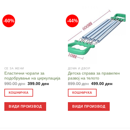
-60%
-44%
СЕ ЗА ЖЕНИ
ДОМА И ДВОР
Еластични чорапи за
Детска справа за правилен
подобрување на циркулација
развој на телото
Original
Current
Original
Current
990.00
ден
399.00
ден
899.00
ден
499.00
ден
price
price
price
price
was:
is:
was:
is:
КОШНИЧКА
КОШНИЧКА
990.00 ден.
399.00 ден.
899.00 ден.
499.00 д
ВИДИ ПРОИЗВОД
ВИДИ ПРОИЗВОД