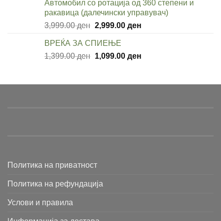
Автомобил со ротација од 360 степени и
999.00 ден.
699.00 ден.
ракавица (далечински управувач)
Original
Current
3,999.00
ден
2,999.00
ден
price
price
ВРЕЌА ЗА СПИЕЊЕ
was:
is:
Original
Current
1,399.00
ден
3,999.00 ден.
1,099.00
ден
2,999.00 ден.
price
price
was:
is:
1,399.00 ден.
1,099.00 ден.
Политика на приватност
Политика на рефундација
Услови и правила