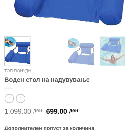
ТОП ПОНУДИ
Воден стол на надувување
Original
Current
1,099.00
699.00
ден
ден
price
price
was:
is:
Дополнителен попуст за количина