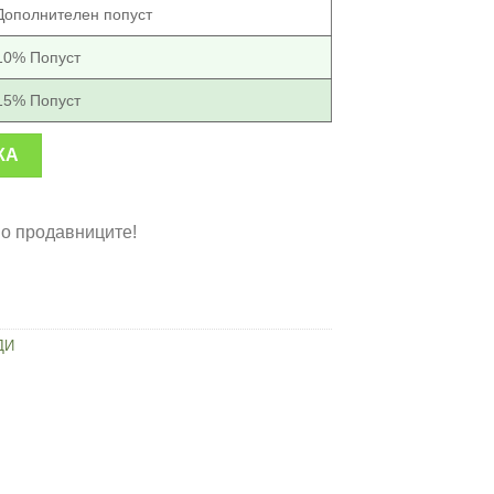
Дополнителен попуст
10% Попуст
15% Попуст
вода за бања и кујна 2m количина
КА
во продавниците!
ДИ