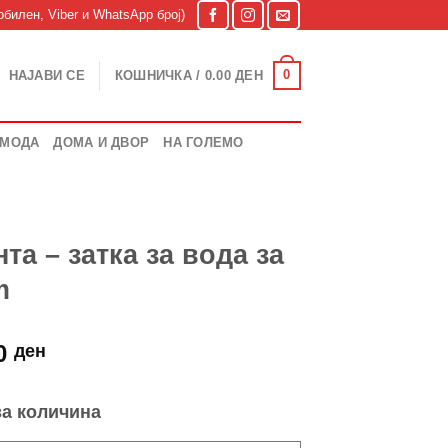
билен, Viber и WhatsApp број)
0
НАЈАВИ СЕ
КОШНИЧКА /
0.00
ДЕН
МОДА
ДОМА И ДВОР
НА ГОЛЕМО
та – затка за вода за
m
nal
Current
00
ден
price
is:
за количина
.00 ден.
999.00 ден.