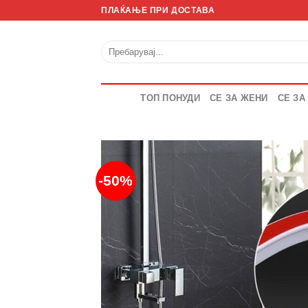
Skip
ПЛАЌАЊЕ ПРИ ДОСТАВА
to
content
Барај
за:
ТОП ПОНУДИ
СЕ ЗА ЖЕНИ
СЕ ЗА
-50%