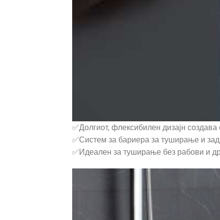
✅Долгиот, флексибилен дизајн создава
✅Систем за бариера за туширање и задр
✅Идеален за туширање без рабови и дру