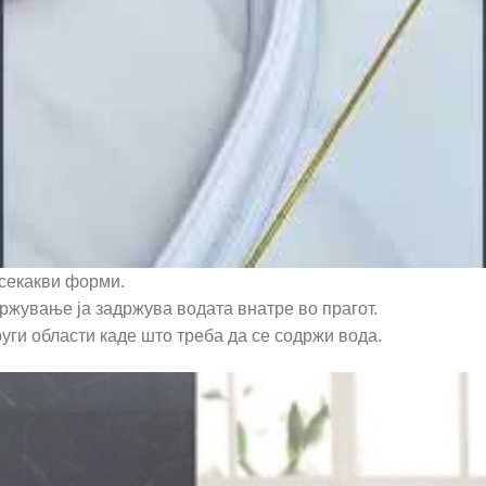
 секакви форми.
жување ја задржува водата внатре во прагот.
ги области каде што треба да се содржи вода.