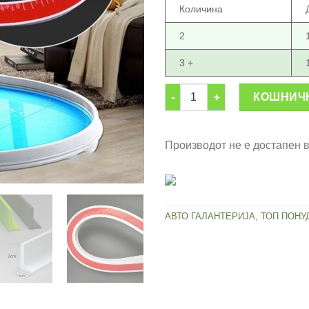
Количина
2
3 +
Силиконска лента – затка за 
КОШНИЧ
Производот не е достапен 
АВТО ГАЛАНТЕРИЈА
,
ТОП ПОНУ