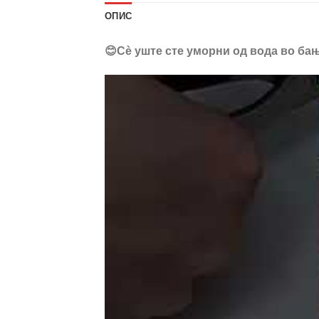
ОПИС
😊Сè уште сте уморни од вода во бањ