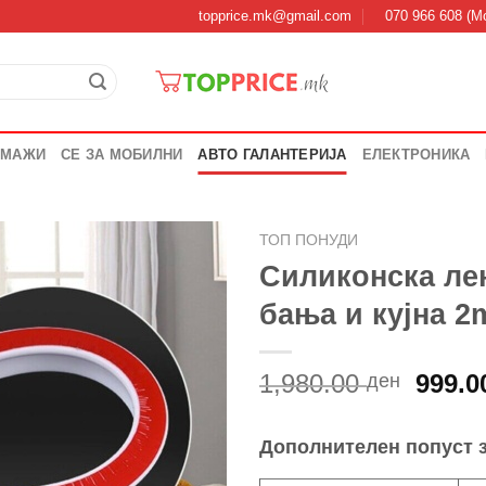
topprice.mk@gmail.com
070 966 608 (Мо
 МАЖИ
СЕ ЗА МОБИЛНИ
АВТО ГАЛАНТЕРИЈА
ЕЛЕКТРОНИКА
ТОП ПОНУДИ
Силиконска лен
бања и кујна 2
Origi
1,980.00
999.
ден
price
was:
Дополнителен попуст 
1,980