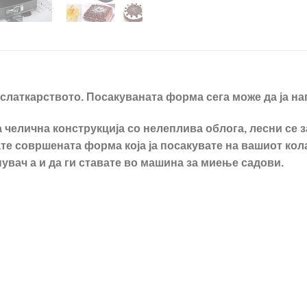
слаткарството. Посакуваната форма сега може да ја на
челична конструкција со нелеплива облога, лесни се з
те совршената форма која ја посакувате на вашиот кола
нувач а и да ги ставате во машина за миење садови.