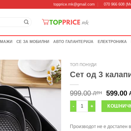
topprice.mk@gmail.com
070 966 608 (Мо
 МАЖИ
СЕ ЗА МОБИЛНИ
АВТО ГАЛАНТЕРИЈА
ЕЛЕКТРОНИКА
ТОП ПОНУДИ
Сет од 3 калап
Origina
999.00
599.00
ден
price
Сет од 3 калапи за торти кол
was:
КОШНИЧ
999.00 
Производот не е достапен 