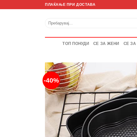
Skip
ПЛАЌАЊЕ ПРИ ДОСТАВА
to
content
Барај
за:
ТОП ПОНУДИ
СЕ ЗА ЖЕНИ
СЕ ЗА
-40%