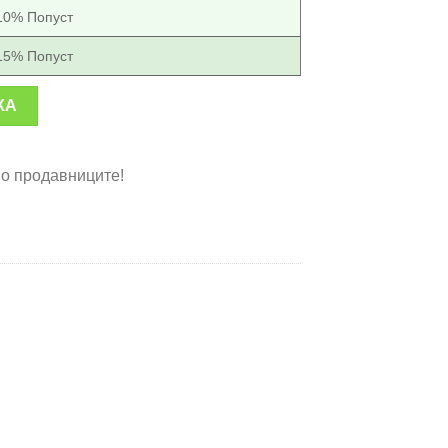
10% Попуст
15% Попуст
а шиење количина
КА
во продавниците!