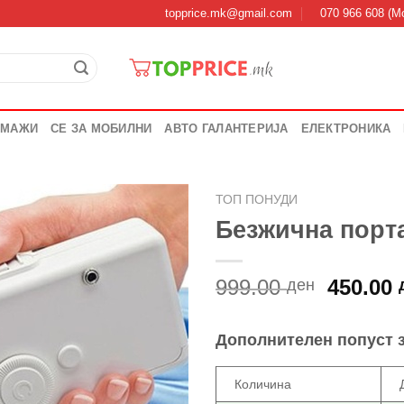
topprice.mk@gmail.com
070 966 608 (Мо
 МАЖИ
СЕ ЗА МОБИЛНИ
АВТО ГАЛАНТЕРИЈА
ЕЛЕКТРОНИКА
ТОП ПОНУДИ
Безжична порт
Origina
999.00
450.00
ден
price
was:
Дополнителен попуст 
999.00 
Количина