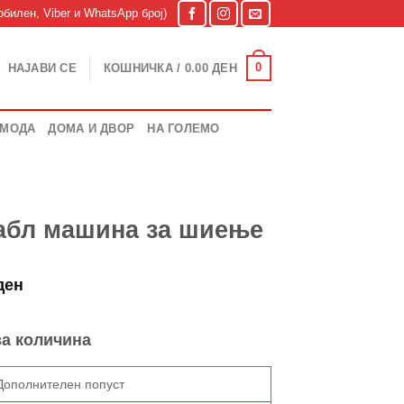
билен, Viber и WhatsApp број)
0
НАЈАВИ СЕ
КОШНИЧКА /
0.00
ДЕН
МОДА
ДОМА И ДВОР
НА ГОЛЕМО
абл машина за шиење
l
Current
ден
price
is:
за количина
ден.
450.00 ден.
Дополнителен попуст