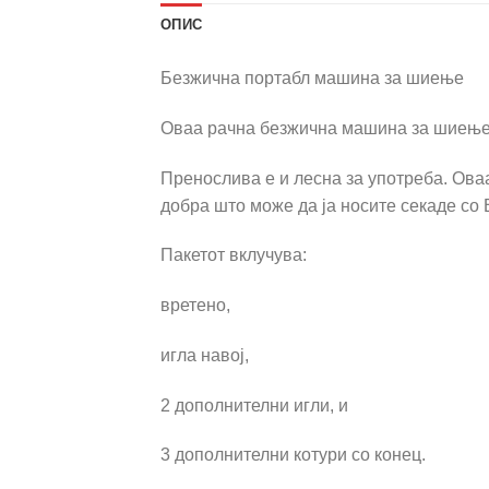
ОПИС
Безжична портабл машина за шиење
Оваа рачна безжична машина за шиење, 
Пренослива е и лесна за употреба. Ова
добра што може да ја носите секаде со 
Пакетот вклучува:
вретено,
игла навој,
2 дополнителни игли, и
3 дополнителни котури со конец.