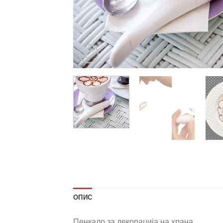
ОПИС
Пенкало за декорација на храна