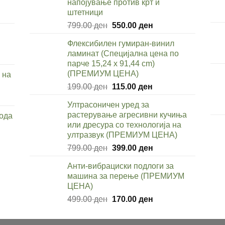
напојување против крт и
штетници
Original
Current
799.00
ден
550.00
ден
price
price
Флексибилен гумиран-винил
was:
is:
ден.
ламинат (Специјална цена по
rent
799.00 ден.
550.00 ден.
парче 15,24 x 91,44 cm)
e
(ПРЕМИУМ ЦЕНА)
 на
Original
Current
199.00
ден
115.00
ден
9.00 ден.
price
price
rent
Ултрасоничен уред за
was:
is:
e
растерување агресивни кучиња
вода
199.00 ден.
115.00 ден.
или дресура со технологија на
9.00 ден.
ултразвук (ПРЕМИУМ ЦЕНА)
nt
Original
Current
799.00
ден
399.00
ден
price
price
Анти-вибрациски подлоги за
was:
is:
0 ден.
машина за перење (ПРЕМИУМ
799.00 ден.
399.00 ден.
ЦЕНА)
Original
Current
499.00
ден
170.00
ден
price
price
was:
is: