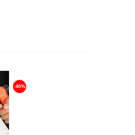
-40%
-56%