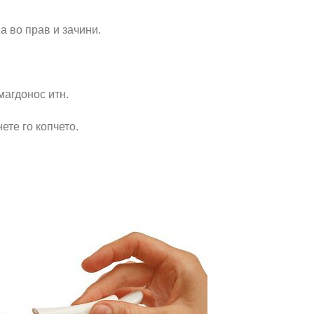
а во прав и зачини.
магдонос итн.
ете го копчето.