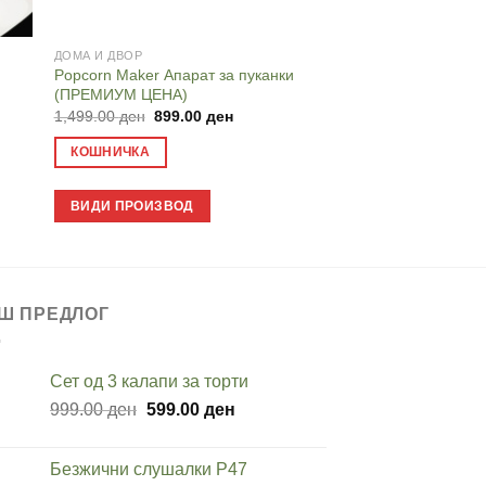
ДОМА И ДВОР
ДОМА И ДВОР
Popcorn Maker Апарат за пуканки
Соларен висококор
(ПРЕМИУМ ЦЕНА)
(Rechargeable Camp
nt
Original
Current
Original
1,499.00
ден
899.00
ден
899.00
ден
399.00
price
price
price
.00 ден.
was:
is:
was:
КОШНИЧКА
КОШНИЧКА
1,499.00 ден.
899.00 ден.
899.00 
ВИДИ ПРОИЗВОД
ВИДИ ПРОИЗВОД
Ш ПРЕДЛОГ
Сет од 3 калапи за торти
Original
Current
999.00
ден
599.00
ден
price
price
was:
is:
Безжични слушалки P47
999.00 ден.
599.00 ден.