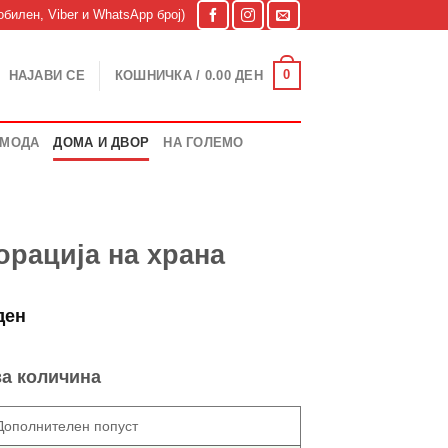
билен, Viber и WhatsApp број)
0
НАЈАВИ СЕ
КОШНИЧКА /
0.00
ДЕН
МОДА
ДОМА И ДВОР
НА ГОЛЕМО
орација на храна
l
Current
ден
price
is:
за количина
ден.
399.00 ден.
Дополнителен попуст