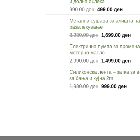
и долна облека
Original
Current
990.00
ден
499.00
ден
price
price
Метална сушара за алишта на
was:
is:
развлекување
990.00 ден.
499.00 
Original
Cur
3,280.00
ден
1,699.00
ден
price
pric
Електрична пумпа за промена
was:
is:
моторно масло
3,280.00 ден.
1,69
Original
Cur
2,990.00
ден
1,499.00
ден
price
pric
Силиконска лента – затка за 
was:
is:
за бања и кујна 2m
2,990.00 ден.
1,49
Original
Curre
1,980.00
ден
999.00
ден
price
price
was:
is:
1,980.00 ден.
999.0