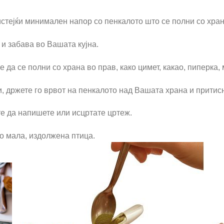
стејќи минимален напор со пенкалото што се полни со хран
и забава во Вашата кујна.
да се полни со храна во прав, како цимет, какао, пиперка, 
и, држете го врвот на пенкалото над Вашата храна и притисн
е да напишете или исцртате цртеж.
о мала, издолжена птица.