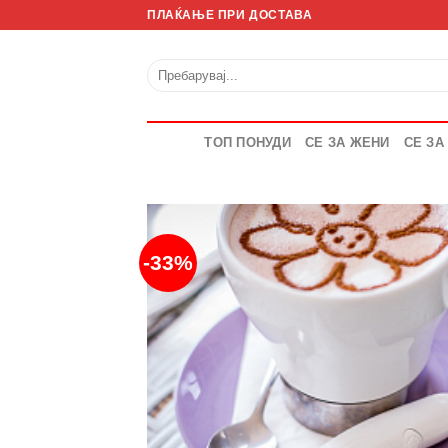
Skip
ПЛАЌАЊЕ ПРИ ДОСТАВА
to
content
Барај
за:
ТОП ПОНУДИ
СЕ ЗА ЖЕНИ
СЕ ЗА
-33%