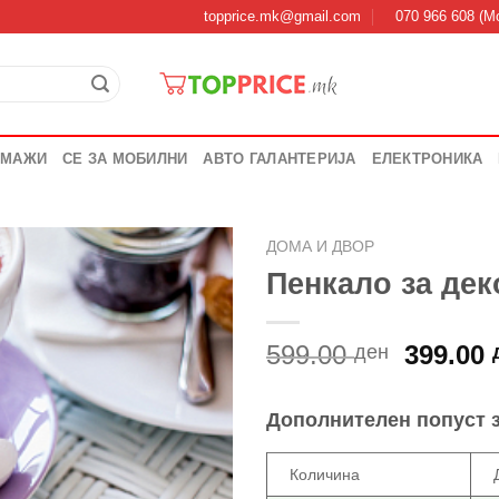
topprice.mk@gmail.com
070 966 608 (Мо
 МАЖИ
СЕ ЗА МОБИЛНИ
АВТО ГАЛАНТЕРИЈА
ЕЛЕКТРОНИКА
ДОМА И ДВОР
Пенкало за дек
Origina
599.00
399.00
ден
price
was:
Дополнителен попуст 
599.00 
Количина