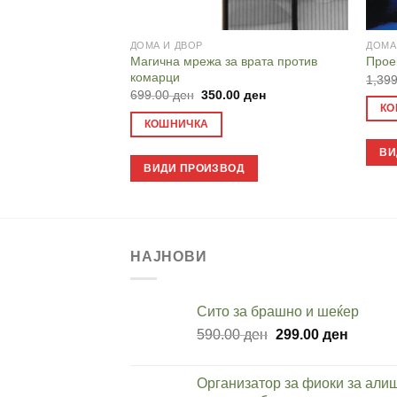
ДОМА И ДВОР
ДОМА
Магична мрежа за врата против
Прое
комарци
1,39
Original
Current
699.00
ден
350.00
ден
price
price
КО
was:
is:
КОШНИЧКА
699.00 ден.
350.00 ден.
ВИ
ВИДИ ПРОИЗВОД
НАЈНОВИ
Cито за брашно и шеќер
Original
Current
590.00
ден
299.00
ден
price
price
was:
is:
Организатор за фиоки за али
590.00 ден.
299.00 