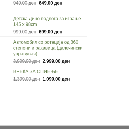
Original
Current
949.00
ден
649.00
ден
price
price
was:
is:
Детска Дино подлога за играње
949.00 ден.
649.00 ден.
145 x 98cm
Original
Current
999.00
ден
699.00
ден
price
price
Автомобил со ротација од 360
was:
is:
степени и ракавица (далечински
999.00 ден.
699.00 ден.
управувач)
Original
Current
3,999.00
ден
2,999.00
ден
price
price
ВРЕЌА ЗА СПИЕЊЕ
was:
is:
Original
Current
1,399.00
ден
3,999.00 ден.
1,099.00
ден
2,999.00 ден.
price
price
was:
is:
1,399.00 ден.
1,099.00 ден.