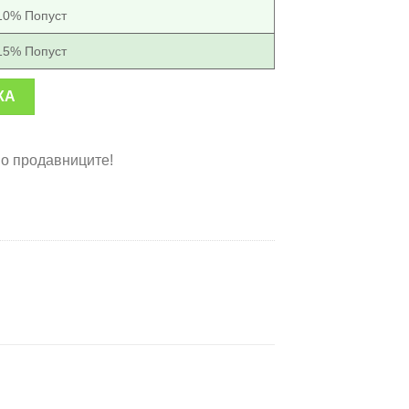
10% Попуст
15% Попуст
ана количина
КА
во продавниците!