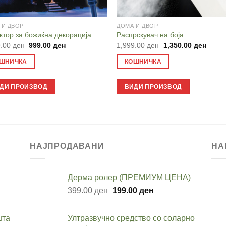
 И ДВОР
ДОМА И ДВОР
ктор за божиќна декорација
Распрскувач на боја
Original
Current
Original
Curre
9.00
ден
999.00
ден
1,999.00
ден
1,350.00
ден
price
price
price
price
was:
is:
was:
is:
ШНИЧКА
КОШНИЧКА
1,399.00 ден.
999.00 ден.
1,999.00 ден.
1,350
ДИ ПРОИЗВОД
ВИДИ ПРОИЗВОД
НАЈПРОДАВАНИ
НА
Дерма ролер (ПРЕМИУМ ЦЕНА)
Original
Current
399.00
ден
199.00
ден
price
price
was:
is:
шта
Ултразвучно средство со соларно
ден.
399.00 ден.
199.00 ден.