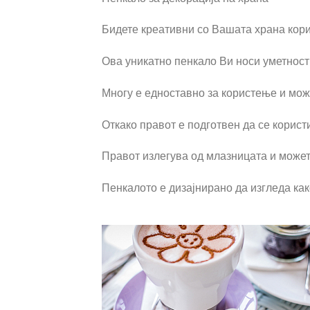
Бидете креативни со Вашата храна кори
Ова уникатно пенкало Ви носи уметност 
Многу е едноставно за користење и може 
Откако правот е подготвен да се корист
Правот излегува од млазницата и может
Пенкалото е дизајнирано да изгледа как