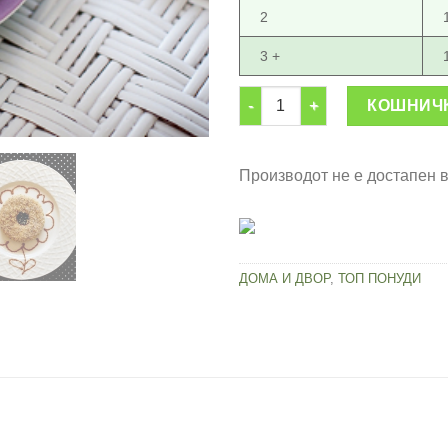
2
3 +
Пенкало за декорација на хр
КОШНИЧ
Производот не е достапен 
ДОМА И ДВОР
,
ТОП ПОНУДИ