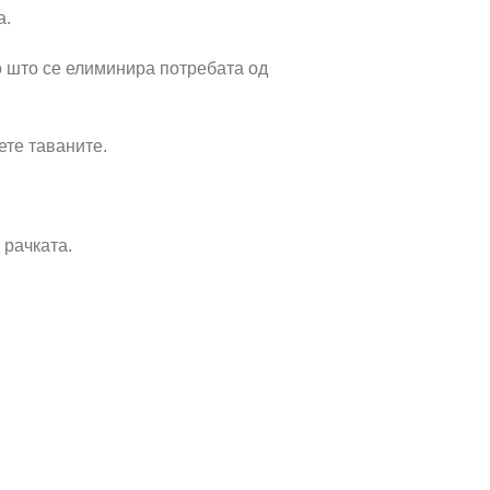
а.
о што се елиминира потребата од
ете таваните.
 рачката.