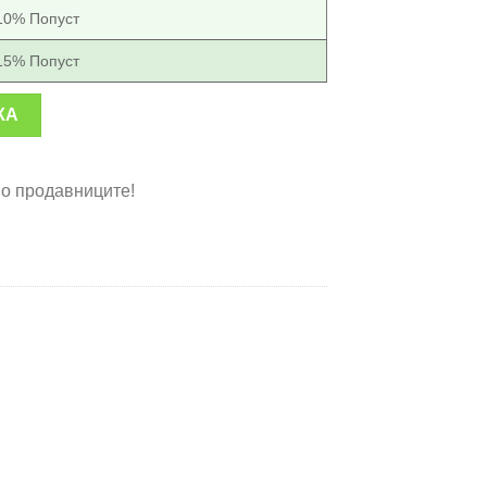
10% Попуст
15% Попуст
чина
КА
во продавниците!