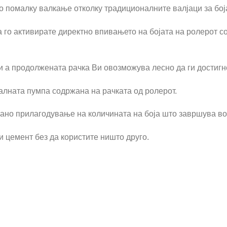
о помалку валкање отколку традиционалните валјаци за бој
 го активирате директно впивањето на бојата на ролерот с
и а продолжената рачка Ви овозможува лесно да ги достигн
алната пумпа содржана на рачката од ролерот.
ано прилагодување на количината на боја што завршува во
ли цемент без да користите ништо друго.