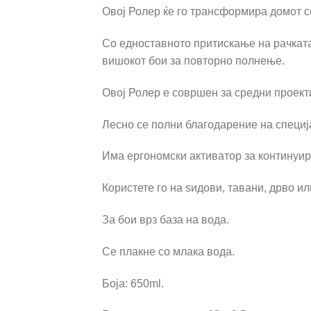
Овој Ролер ќе го трансформира домот с
Со едноставното притискање на рачката
вишокот бои за повторно полнење.
Овој Ролер е совршен за средни проект
Лесно се полни благодарение на специј
Има ергономски активатор за континуир
Користете го на ѕидови, тавани, дрво и
За бои врз база на вода.
Се плакне со млака вода.
Боја: 650ml.