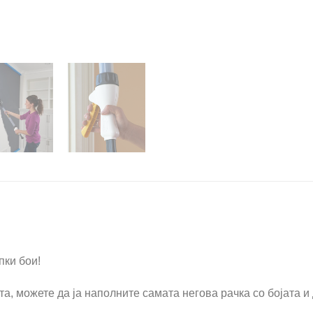
пки бои!
та, можете да ја наполните самата негова рачка со бојата и