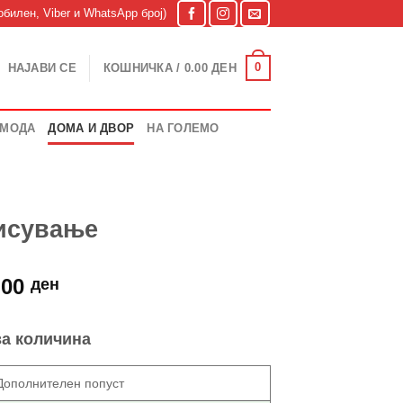
билен, Viber и WhatsApp број)
0
НАЈАВИ СЕ
КОШНИЧКА /
0.00
ДЕН
МОДА
ДОМА И ДВОР
НА ГОЛЕМО
дисување
nal
Current
.00
ден
price
is:
за количина
.00 ден.
1,199.00 ден.
Дополнителен попуст