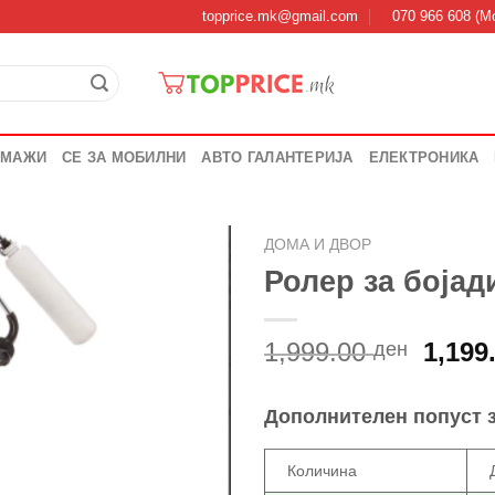
topprice.mk@gmail.com
070 966 608 (Мо
 МАЖИ
СЕ ЗА МОБИЛНИ
АВТО ГАЛАНТЕРИЈА
ЕЛЕКТРОНИКА
ДОМА И ДВОР
Ролер за боја
Origi
1,999.00
1,199
ден
price
was:
Дополнителен попуст 
1,999
Количина