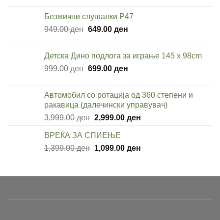
was:
is:
Безжични слушалки P47
999.00 ден.
599.00 ден.
Original
Current
949.00
ден
649.00
ден
price
price
was:
is:
Детска Дино подлога за играње 145 x 98cm
949.00 ден.
649.00 ден.
Original
Current
999.00
ден
699.00
ден
price
price
was:
is:
Автомобил со ротација од 360 степени и
999.00 ден.
699.00 ден.
ракавица (далечински управувач)
Original
Current
3,999.00
ден
2,999.00
ден
price
price
ВРЕЌА ЗА СПИЕЊЕ
was:
is:
Original
Current
1,399.00
ден
3,999.00 ден.
1,099.00
ден
2,999.00 ден.
price
price
was:
is:
1,399.00 ден.
1,099.00 ден.