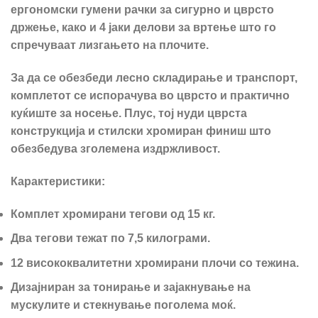
ергономски гумени рачки за сигурно и цврсто
држење, како и 4 јаки делови за вртење што го
спречуваат лизгањето на плочите.
За да се обезбеди лесно складирање и транспорт,
комплетот се испорачува во цврсто и практично
куќиште за носење. Плус, тој нуди цврста
конструкција и стилски хромиран финиш што
обезбедува зголемена издржливост.
Карактеристики:
Комплет хромирани тегови од 15 кг.
Два тегови тежат по 7,5 килограми.
12 висококвалитетни хромирани плочи со тежина.
Дизајниран за тонирање и зајакнување на
мускулите и стекнување поголема моќ.