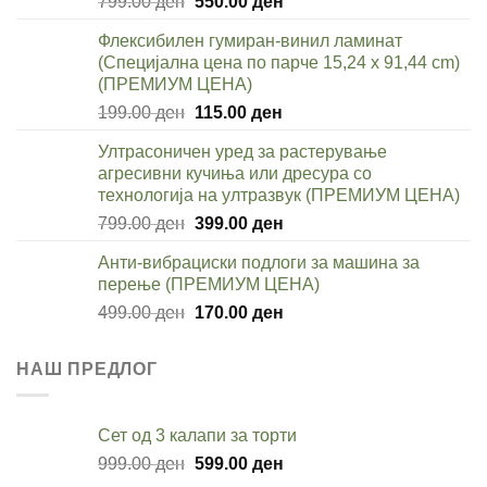
Original
Current
799.00
ден
550.00
ден
price
price
Флексибилен гумиран-винил ламинат
was:
is:
(Специјална цена по парче 15,24 x 91,44 cm)
799.00 ден.
550.00 ден.
(ПРЕМИУМ ЦЕНА)
Original
Current
199.00
ден
115.00
ден
price
price
Ултрасоничен уред за растерување
was:
is:
агресивни кучиња или дресура со
199.00 ден.
115.00 ден.
технологија на ултразвук (ПРЕМИУМ ЦЕНА)
Original
Current
799.00
ден
399.00
ден
price
price
Анти-вибрациски подлоги за машина за
was:
is:
перење (ПРЕМИУМ ЦЕНА)
799.00 ден.
399.00 ден.
Original
Current
499.00
ден
170.00
ден
price
price
was:
is:
НАШ ПРЕДЛОГ
499.00 ден.
170.00 ден.
Сет од 3 калапи за торти
Original
Current
999.00
ден
599.00
ден
price
price