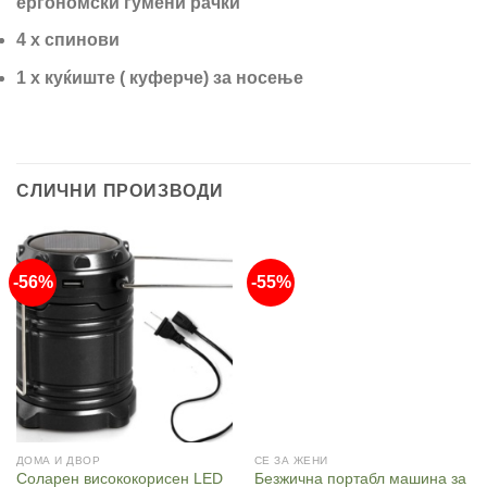
ергономски гумени рачки
4 x спинови
1 x куќиште ( куферче) за носење
СЛИЧНИ ПРОИЗВОДИ
-56%
-55%
ДОМА И ДВОР
СЕ ЗА ЖЕНИ
Соларен висококорисен LED
Безжична портабл машина за