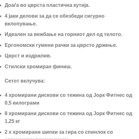
Доаѓа во цврста пластична кутија.
4 јаки делови за да се обезбеди сигурно
вклопување.
Идеален за вежбање на горниот дел од телото.
Ергономски гумени рачки за цврсто држење.
Цврст и издржлив.
Стилски хромиран финиш.
Сетот вклучува:
4 хромирани дискови со тежина од Јорк Фитнес од
0,5 килограми
8 хромирани дискови со тежина од Јорк Фитнес од
1,25 кг
2 x хромирани шипки за гира со спинлок со