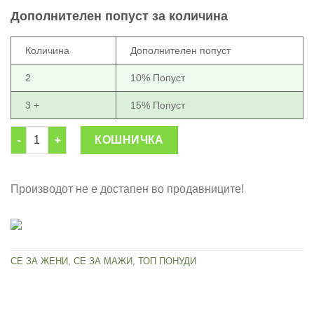
was:
is:
Дополнителен попуст за количина
5,999.00 ден.
3,999.00 ден.
Количина
Дополнителен попуст
2
10% Попуст
3 +
15% Попуст
Сет тегови во куќиште 15 кг. од хромирано железо количина
КОШНИЧКА
Производот не е достапен во продавниците!
СЕ ЗА ЖЕНИ
,
СЕ ЗА МАЖИ
,
ТОП ПОНУДИ