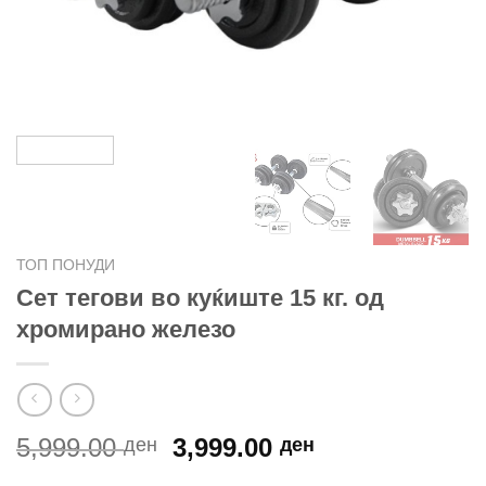
ТОП ПОНУДИ
Сет тегови во куќиште 15 кг. од
хромирано железо
Original
Current
5,999.00
3,999.00
ден
ден
price
price