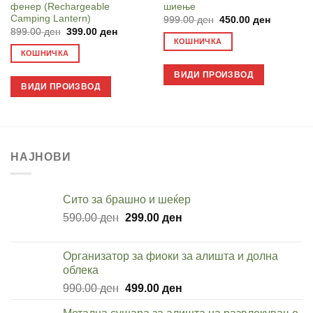
фенер (Rechargeable
шиење
Camping Lantern)
Original
Current
999.00
ден
450.00
ден
price
price
Original
Current
899.00
ден
399.00
ден
was:
is:
price
price
КОШНИЧКА
999.00 ден.
450.00 д
was:
is:
КОШНИЧКА
899.00 ден.
399.00 ден.
ВИДИ ПРОИЗВОД
ВИДИ ПРОИЗВОД
НАЈНОВИ
Cито за брашно и шеќер
Original
Current
590.00
ден
299.00
ден
price
price
was:
is:
Организатор за фиоки за алишта и долна
590.00 ден.
299.00 ден.
облека
Original
Current
990.00
ден
499.00
ден
price
price