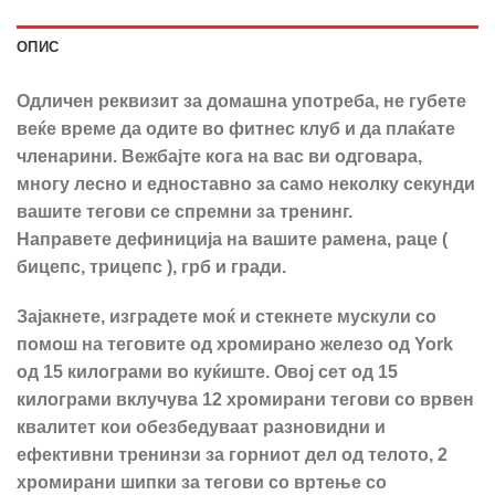
ОПИС
Одличен реквизит за домашна употреба, не губете
веќе време да одите во фитнес клуб и да плаќате
членарини. Вежбајте кога на вас ви одговара,
многу лесно и едноставно за само неколку секунди
вашите тегови се спремни за тренинг.
Направете дефиниција на вашите рамена, раце (
бицепс, трицепс ), грб и гради.
Зајакнете, изградете моќ и стекнете мускули со
помош на теговите од хромирано железо од York
од 15 килограми во куќиште. Овој сет од 15
килограми вклучува 12 хромирани тегови со врвен
квалитет кои обезбедуваат разновидни и
ефективни тренинзи за горниот дел од телото, 2
хромирани шипки за тегови со вртење со