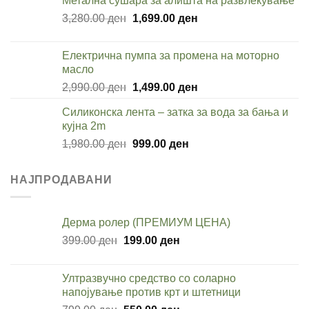
Метална сушара за алишта на развлекување
was:
is:
Original
Current
3,280.00
ден
990.00 ден.
1,699.00
ден
499.00 ден.
price
price
was:
is:
Електрична пумпа за промена на моторно
3,280.00 ден.
1,699.00 ден.
масло
Original
Current
2,990.00
ден
1,499.00
ден
price
price
Силиконска лента – затка за вода за бања и
was:
is:
кујна 2m
2,990.00 ден.
1,499.00 ден.
Original
Current
1,980.00
ден
999.00
ден
price
price
was:
is:
НАЈПРОДАВАНИ
1,980.00 ден.
999.00 ден.
Дерма ролер (ПРЕМИУМ ЦЕНА)
Original
Current
399.00
ден
199.00
ден
price
price
was:
is:
Ултразвучно средство со соларно
399.00 ден.
199.00 ден.
напојување против крт и штетници