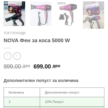
ТОП ПОНУДИ
NOVA Фен за коса 5000 W
Original
Current
999.00
699.00
ден
ден
price
price
was:
is:
Дополнителен попуст за количина
999.00 ден.
699.00 ден.
Количина
Дополнителен попуст
2
10% Попуст