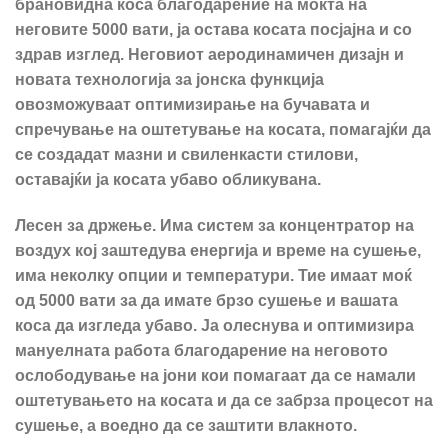
брановидна коса благодарение на моќта на
неговите 5000 вати, ја остава косата посјајна и со
здрав изглед. Неговиот аеродинамичен дизајн и
новата технологија за јонска функција
овозможуваат оптимизирање на бучавата и
спречување на оштетување на косата, помагајќи да
се создадат мазни и свиленкасти стилови,
оставајќи ја косата убаво обликувана.
Лесен за држење. Има систем за концентратор на
воздух кој заштедува енергија и време на сушење,
има неколку опции и температури. Тие имаат моќ
од 5000 вати за да имате брзо сушење и вашата
коса да изгледа убаво. Ја олеснува и оптимизира
мануелната работа благодарение на неговото
ослободување на јони кои помагаат да се намали
оштетувањето на косата и да се забрза процесот на
сушење, а воедно да се заштити влакното.