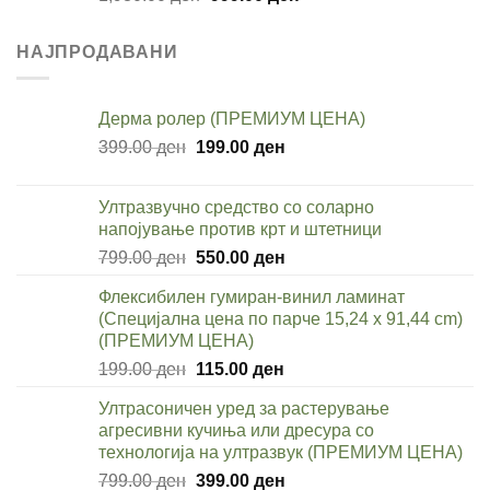
price
price
was:
is:
НАЈПРОДАВАНИ
1,980.00 ден.
999.00 ден.
Дерма ролер (ПРЕМИУМ ЦЕНА)
Original
Current
399.00
ден
199.00
ден
price
price
was:
is:
Ултразвучно средство со соларно
399.00 ден.
199.00 ден.
напојување против крт и штетници
Original
Current
799.00
ден
550.00
ден
price
price
Флексибилен гумиран-винил ламинат
was:
is:
(Специјална цена по парче 15,24 x 91,44 cm)
799.00 ден.
550.00 ден.
(ПРЕМИУМ ЦЕНА)
Original
Current
199.00
ден
115.00
ден
price
price
Ултрасоничен уред за растерување
was:
is:
агресивни кучиња или дресура со
199.00 ден.
115.00 ден.
технологија на ултразвук (ПРЕМИУМ ЦЕНА)
Original
Current
799.00
ден
399.00
ден