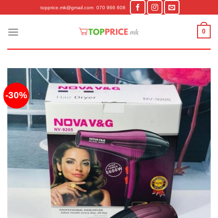
Skip
topprice.mk@gmail.com
070 966 608
to
content
0
-30%