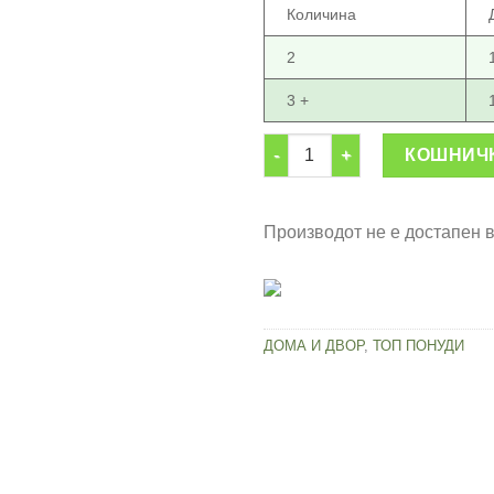
Количина
2
3 +
Моторен бензински тример з
КОШНИЧ
Производот не е достапен 
ДОМА И ДВОР
,
ТОП ПОНУДИ