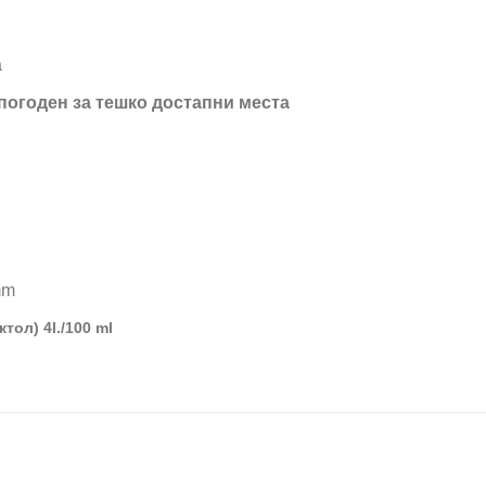
а
погоден за тешко достапни места
mm
тол) 4l./100 ml