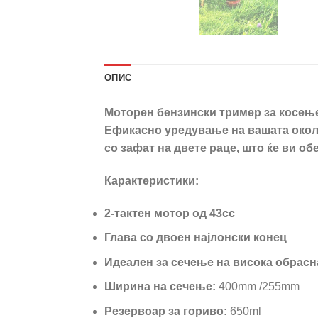
ОПИС
Моторен бензински тример за косење
Ефикасно уредување на вашата околи
со зафат на двете раце, што ќе ви об
Карактеристики:
2-тактен мотор од 43cc
Глава со двоен најлонски конец
Идеален за сечење на висока обрасн
Ширина на сечење:
400mm /255mm
Резервоар за гориво:
650ml