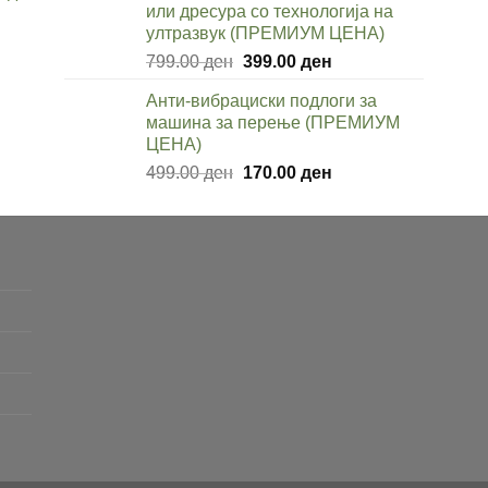
или дресура со технологија на
9.00 ден.
ултразвук (ПРЕМИУМ ЦЕНА)
nt
Original
Current
799.00
ден
399.00
ден
price
price
Анти-вибрациски подлоги за
was:
is:
0 ден.
машина за перење (ПРЕМИУМ
799.00 ден.
399.00 ден.
ЦЕНА)
Original
Current
499.00
ден
170.00
ден
price
price
was:
is:
499.00 ден.
170.00 ден.