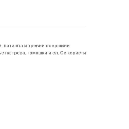
и, патишта и тревни површини.
 на трева, грмушки и сл.
Се користи