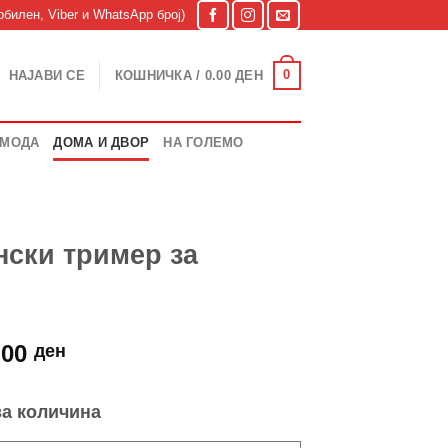
билен, Viber и WhatsApp број)
0
НАЈАВИ СЕ
КОШНИЧКА /
0.00
ДЕН
МОДА
ДОМА И ДВОР
НА ГОЛЕМО
нски тример за
nal
Current
.00
ден
price
is:
за количина
.00 ден.
4,999.00 ден.