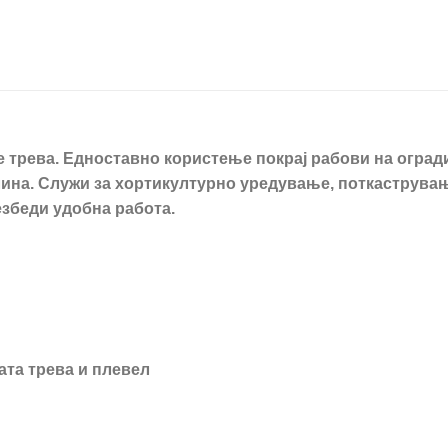
 трева. Едноставно користење покрај рабови на оград
на. Служи за хортикултурно уредување, поткастрување
езбеди удобна работа.
ата трева и плевел