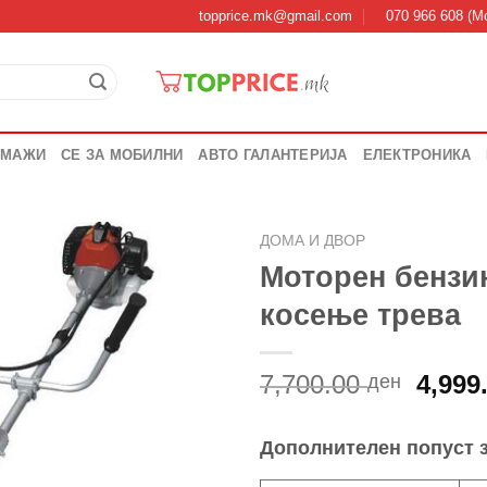
topprice.mk@gmail.com
070 966 608 (Мо
 МАЖИ
СЕ ЗА МОБИЛНИ
АВТО ГАЛАНТЕРИЈА
ЕЛЕКТРОНИКА
ДОМА И ДВОР
Моторен бензи
косење трева
Origi
7,700.00
4,999
ден
price
was:
Дополнителен попуст 
7,700