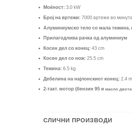
Моќност:
3,0 kW
Број на вртежи:
7000 вртежи во минут
Алуминиумско тело со мала тежина, 
Прилагодлива рачка од алуминиум
Косен дел со конец:
43 cm
Косен дел со нож:
25.5 cm
Тежина:
6.5 kg
Дебелина на најлонскиот конец:
2.4 
2-такт. мотор (бензин 95 и
масло двотак
СЛИЧНИ ПРОИЗВОДИ