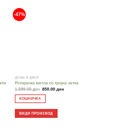
-47%
-56%
ДОМА И ДВОР
ДОМА И ДВОР
кти
Соларен висококор
Ротирачка метла со тројна четка
(Rechargeable Camp
Original
Current
1,599.00
ден
850.00
ден
price
price
Original
899.00
ден
399.00
was:
is:
price
КОШНИЧКА
1,599.00 ден.
850.00 ден.
was:
КОШНИЧКА
н.
899.00 
ВИДИ ПРОИЗВОД
ВИДИ ПРОИЗВОД