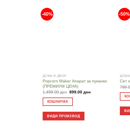
-40%
-50%
ДОМА И ДВОР
ДОМА
Popcorn Maker Апарат за пуканки
Сет з
(ПРЕМИУМ ЦЕНА)
799.
Original
Current
1,499.00
ден
899.00
ден
price
price
КО
was:
is:
КОШНИЧКА
1,499.00 ден.
899.00 ден.
ВИ
ВИДИ ПРОИЗВОД