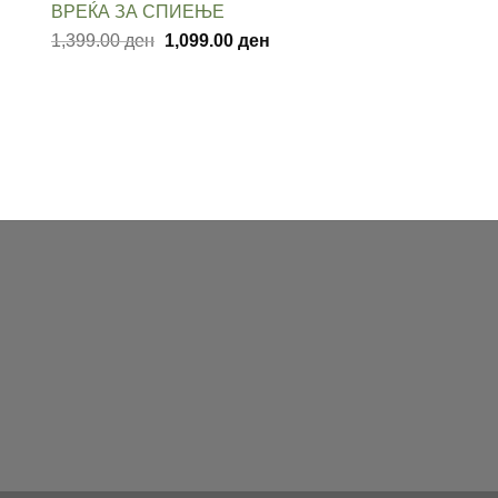
ВРЕЌА ЗА СПИЕЊЕ
was:
is:
Original
Current
1,399.00
ден
3,999.00 ден.
1,099.00
ден
2,999.00 ден.
price
price
was:
is:
1,399.00 ден.
1,099.00 ден.