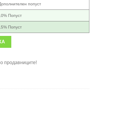
Дополнителен попуст
10% Попуст
15% Попуст
а косење трева количина
КА
во продавниците!