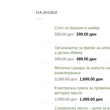
НАЈНОВИ
Cито за брашно и шеќер
Original
Current
590.00
ден
299.00
ден
price
price
was:
is:
Организатор за фиоки за али
590.00 ден.
299.00 
и долна облека
Original
Current
990.00
ден
499.00
ден
price
price
Метална сушара за алишта на
was:
is:
развлекување
990.00 ден.
499.00 
Original
Cur
3,280.00
ден
1,699.00
ден
price
pric
Електрична пумпа за промена
was:
is:
моторно масло
3,280.00 ден.
1,69
Original
Cur
2,990.00
ден
1,499.00
ден
price
pric
Силиконска лента – затка за 
was:
is: