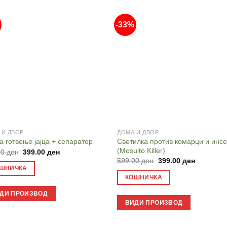
-33%
 И ДВОР
ДОМА И ДВОР
Светилка против комарци и инсе
а готвење јајца + сепаратор
(Mosuito Killer)
Original
Current
00
ден
399.00
ден
price
price
Original
Current
599.00
ден
399.00
ден
was:
is:
price
price
ШНИЧКА
799.00 ден.
399.00 ден.
was:
is:
КОШНИЧКА
599.00 ден.
399.00 де
ДИ ПРОИЗВОД
ВИДИ ПРОИЗВОД