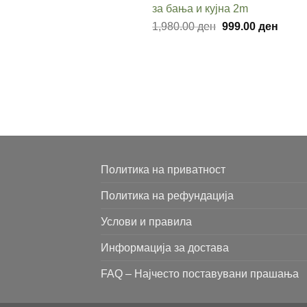
за бања и кујна 2m
2,990.00 ден.
1,49
Original
Curre
1,980.00
ден
999.00
ден
price
price
was:
is:
1,980.00 ден.
999.0
Политика на приватност
Политика на рефундација
Услови и правила
Информација за достава
FAQ – Најчесто поставувани прашања