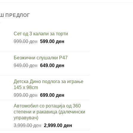
Ш ПРЕДЛОГ
Сет од 3 калапи за торти
Original
Current
999.00
ден
599.00
ден
price
price
was:
is:
Безжични слушалки P47
999.00 ден.
599.00 ден.
Original
Current
949.00
ден
649.00
ден
price
price
was:
is:
Детска Дино подлога за играње
949.00 ден.
649.00 ден.
145 x 98cm
Original
Current
999.00
ден
699.00
ден
price
price
Автомобил со ротација од 360
was:
is:
степени и ракавица (далечински
999.00 ден.
699.00 ден.
управувач)
Original
Current
3,999.00
ден
2,999.00
ден
price
price