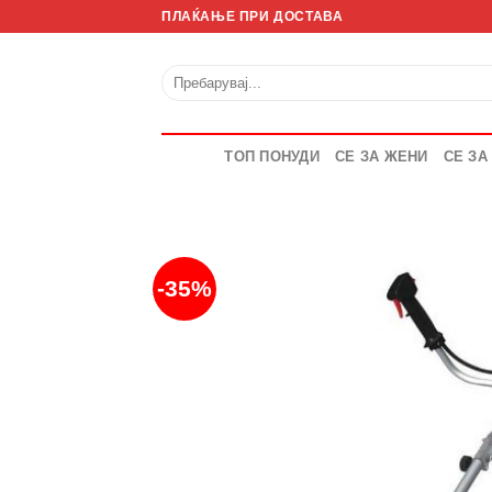
Skip
ПЛАЌАЊЕ ПРИ ДОСТАВА
to
content
Барај
за:
ТОП ПОНУДИ
СЕ ЗА ЖЕНИ
СЕ ЗА
-35%