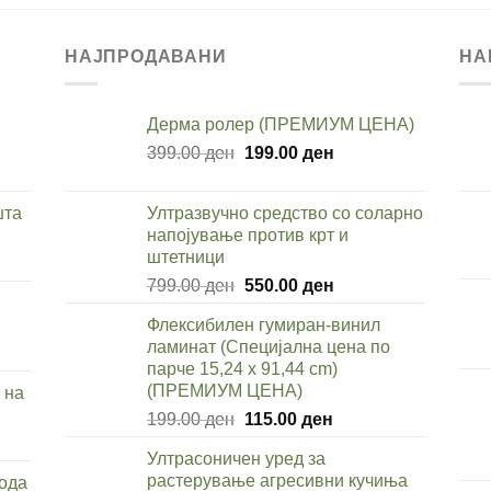
НАЈПРОДАВАНИ
НА
Дерма ролер (ПРЕМИУМ ЦЕНА)
Original
Current
399.00
ден
199.00
ден
price
price
was:
is:
шта
Ултразвучно средство со соларно
ден.
399.00 ден.
199.00 ден.
напојување против крт и
штетници
Original
Current
799.00
ден
550.00
ден
price
price
Флексибилен гумиран-винил
was:
is:
ден.
ламинат (Специјална цена по
rent
799.00 ден.
550.00 ден.
парче 15,24 x 91,44 cm)
e
(ПРЕМИУМ ЦЕНА)
 на
Original
Current
199.00
ден
115.00
ден
9.00 ден.
price
price
rent
Ултрасоничен уред за
was:
is:
e
растерување агресивни кучиња
вода
199.00 ден.
115.00 ден.