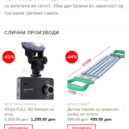
се вклучени во сетот) . Има две брзини во зависност од
тоа каков третман сакате.
СЛИЧНИ ПРОИЗВОДИ
-41%
-44%
АВТО ГАЛАНТЕРИЈА
ДОМА И ДВОР
Ултра FULL HD Камера за
Детска справа за правилен
кола
развој на телото
Original
Current
Original
Current
2,200.00
ден
1,299.00
ден
899.00
ден
499.00
ден
price
price
price
price
was:
is:
was:
is:
КОШНИЧКА
КОШНИЧКА