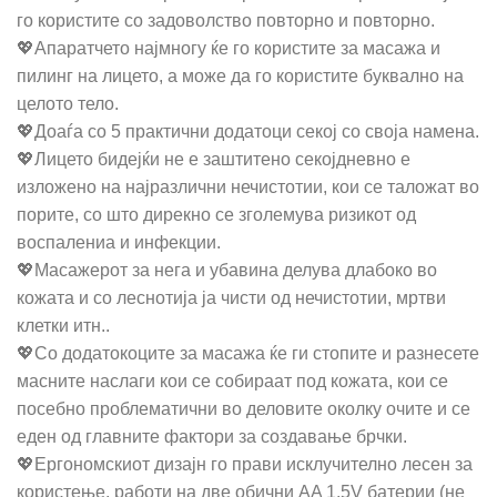
го користите со задоволство повторно и повторно.
💖Апаратчето најмногу ќе го користите за масажа и
пилинг на лицето, а може да го користите буквално на
целото тело.
💖Доаѓа со 5 практични додатоци секој со своја намена.
💖Лицето бидејќи не е заштитено секојдневно е
изложено на најразлични нечистотии, кои се таложат во
порите, со што дирекно се зголемува ризикот од
воспалениа и инфекции.
💖Масажерот за нега и убавина делува длабоко во
кожата и со леснотија ја чисти од нечистотии, мртви
клетки итн..
💖Со додатокоците за масажа ќе ги стопите и разнесете
масните наслаги кои се собираат под кожата, кои се
посебно проблематични во деловите околку очите и се
еден од главните фактори за создавање брчки.
💖Ергономскиот дизајн го прави исклучително лесен за
користење, работи на две обични AA 1.5V батерии (не