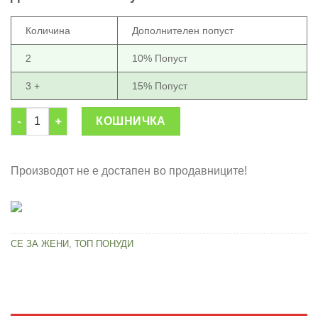
699.00 ден.
399.00 ден.
Количина
Дополнителен попуст
2
10% Попуст
3 +
15% Попуст
Масажер 5 во 1 за нега на лице количина
КОШНИЧКА
Производот не е достапен во продавниците!
СЕ ЗА ЖЕНИ
,
ТОП ПОНУДИ