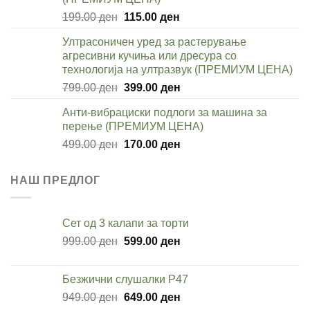
Original
Current
199.00
ден
115.00
ден
price
price
Ултрасоничен уред за растерување
was:
is:
агресивни кучиња или дресура со
199.00 ден.
115.00 ден.
технологија на ултразвук (ПРЕМИУМ ЦЕНА)
Original
Current
799.00
ден
399.00
ден
price
price
Анти-вибрациски подлоги за машина за
was:
is:
перење (ПРЕМИУМ ЦЕНА)
799.00 ден.
399.00 ден.
Original
Current
499.00
ден
170.00
ден
price
price
was:
is:
НАШ ПРЕДЛОГ
499.00 ден.
170.00 ден.
Сет од 3 калапи за торти
Original
Current
999.00
ден
599.00
ден
price
price
was:
is:
Безжични слушалки P47
999.00 ден.
599.00 ден.
Original
Current
949.00
ден
649.00
ден