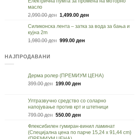
Електрична пумпа за промена на моторно
3,280.00 ден.
1,699.00 ден.
масло
Original
Current
2,990.00
ден
1,499.00
ден
price
price
Силиконска лента – затка за вода за бања и
was:
is:
кујна 2m
2,990.00 ден.
1,499.00 ден.
Original
Current
1,980.00
ден
999.00
ден
price
price
was:
is:
НАЈПРОДАВАНИ
1,980.00 ден.
999.00 ден.
Дерма ролер (ПРЕМИУМ ЦЕНА)
Original
Current
399.00
ден
199.00
ден
price
price
was:
is:
Ултразвучно средство со соларно
399.00 ден.
199.00 ден.
напојување против крт и штетници
Original
Current
799.00
ден
550.00
ден
price
price
Флексибилен гумиран-винил ламинат
was:
is:
(Специјална цена по парче 15,24 x 91,44 cm)
799.00 ден.
550.00 ден.
(ПРЕМИУМ ЦЕНА)