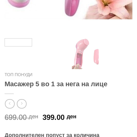
ТОП ПОНУДИ
Масажер 5 во 1 за нега на лице
Original
Current
699.00
399.00
ден
ден
price
price
was:
is:
Дополнителен попуст за количина