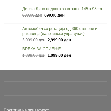
price
price
was:
is:
Детска Дино подлога за играње 145 x 98cm
949.00 ден.
649.00 ден.
Original
Current
999.00
ден
699.00
ден
price
price
was:
is:
Автомобил со ротација од 360 степени и
999.00 ден.
699.00 ден.
ракавица (далечински управувач)
Original
Current
3,999.00
ден
2,999.00
ден
price
price
ВРЕЌА ЗА СПИЕЊЕ
was:
is:
Original
Current
1,399.00
ден
3,999.00 ден.
1,099.00
ден
2,999.00 ден.
price
price
was:
is:
1,399.00 ден.
1,099.00 ден.
Политика на приватност