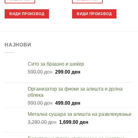
2,200.00 ден.
1,299.00 ден.
899.00 ден.
499.00 д
ВИДИ ПРОИЗВОД
ВИДИ ПРОИЗВОД
НАЈНОВИ
Cито за брашно и шеќер
Original
Current
590.00
ден
299.00
ден
price
price
was:
is:
Организатор за фиоки за алишта и долна
590.00 ден.
299.00 ден.
облека
Original
Current
990.00
ден
499.00
ден
price
price
Метална сушара за алишта на развлекување
was:
is:
Original
Current
3,280.00
ден
990.00 ден.
1,699.00
ден
499.00 ден.
price
price
was:
is: