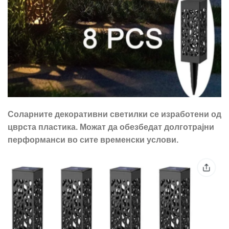
Соларните декоративни светилки се изработени од
цврста пластика. Можат да обезбедат долготрајни
перформанси во сите временски услови.