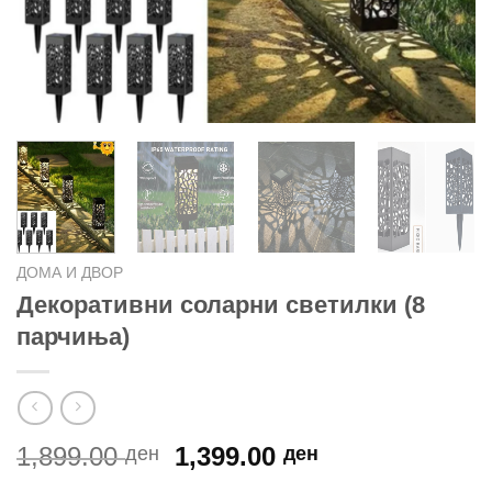
ДОМА И ДВОР
Декоративни соларни светилки (8
парчиња)
Original
Current
1,899.00
1,399.00
ден
ден
price
price