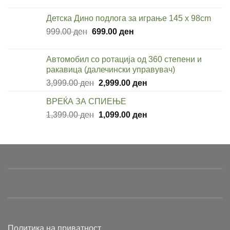
price
price
was:
is:
Детска Дино подлога за играње 145 x 98cm
949.00 ден.
649.00 ден.
Original
Current
999.00
ден
699.00
ден
price
price
was:
is:
Автомобил со ротација од 360 степени и
999.00 ден.
699.00 ден.
ракавица (далечински управувач)
Original
Current
3,999.00
ден
2,999.00
ден
price
price
ВРЕЌА ЗА СПИЕЊЕ
was:
is:
Original
Current
1,399.00
ден
3,999.00 ден.
1,099.00
ден
2,999.00 ден.
price
price
was:
is:
1,399.00 ден.
1,099.00 ден.
Политика на приватност