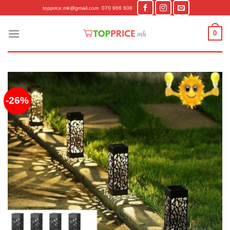
Skip
topprice.mk@gmail.com
070 966 608
to
content
0
-26%