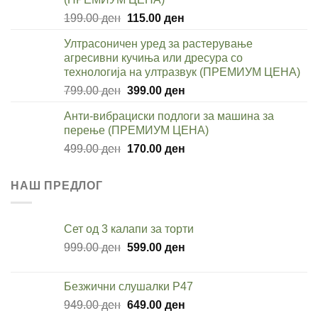
Original
Current
199.00
ден
115.00
ден
price
price
Ултрасоничен уред за растерување
was:
is:
агресивни кучиња или дресура со
199.00 ден.
115.00 ден.
технологија на ултразвук (ПРЕМИУМ ЦЕНА)
Original
Current
799.00
ден
399.00
ден
price
price
Анти-вибрациски подлоги за машина за
was:
is:
перење (ПРЕМИУМ ЦЕНА)
799.00 ден.
399.00 ден.
Original
Current
499.00
ден
170.00
ден
price
price
was:
is:
НАШ ПРЕДЛОГ
499.00 ден.
170.00 ден.
Сет од 3 калапи за торти
Original
Current
999.00
ден
599.00
ден
price
price
was:
is:
Безжични слушалки P47
999.00 ден.
599.00 ден.
Original
Current
949.00
ден
649.00
ден