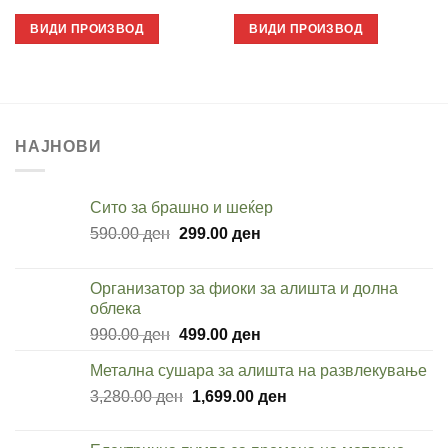
ВИДИ ПРОИЗВОД
ВИДИ ПРОИЗВОД
НАЈНОВИ
Cито за брашно и шеќер
Original
Current
590.00
ден
299.00
ден
price
price
was:
is:
Организатор за фиоки за алишта и долна
590.00 ден.
299.00 ден.
облека
Original
Current
990.00
ден
499.00
ден
price
price
Метална сушара за алишта на развлекување
was:
is:
Original
Current
3,280.00
ден
990.00 ден.
1,699.00
ден
499.00 ден.
price
price
was:
is: