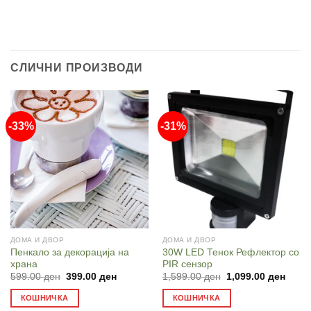
СЛИЧНИ ПРОИЗВОДИ
-33%
-31%
ДОМА И ДВОР
ДОМА И ДВОР
Пенкало за декорација на
30W LED Тенок Рефлектор со
храна
PIR сензор
Original
Current
Original
Curre
599.00
ден
399.00
ден
1,599.00
ден
1,099.00
ден
price
price
price
price
was:
is:
was:
is:
КОШНИЧКА
КОШНИЧКА
599.00 ден.
399.00 ден.
1,599.00 ден.
1,099