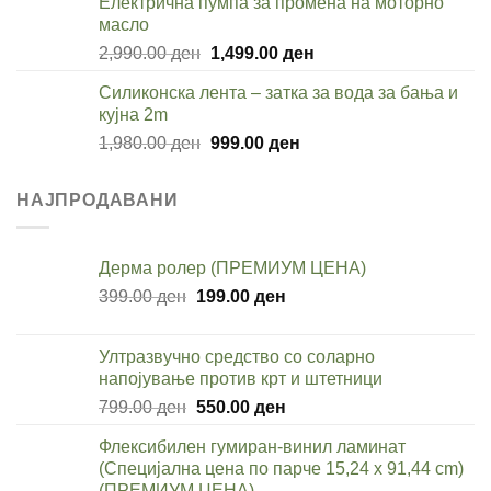
Електрична пумпа за промена на моторно
3,280.00 ден.
1,699.00 ден.
масло
Original
Current
2,990.00
ден
1,499.00
ден
price
price
Силиконска лента – затка за вода за бања и
was:
is:
кујна 2m
2,990.00 ден.
1,499.00 ден.
Original
Current
1,980.00
ден
999.00
ден
price
price
was:
is:
НАЈПРОДАВАНИ
1,980.00 ден.
999.00 ден.
Дерма ролер (ПРЕМИУМ ЦЕНА)
Original
Current
399.00
ден
199.00
ден
price
price
was:
is:
Ултразвучно средство со соларно
399.00 ден.
199.00 ден.
напојување против крт и штетници
Original
Current
799.00
ден
550.00
ден
price
price
Флексибилен гумиран-винил ламинат
was:
is:
(Специјална цена по парче 15,24 x 91,44 cm)
799.00 ден.
550.00 ден.
(ПРЕМИУМ ЦЕНА)