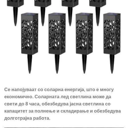
Се напојуваат со соларна енергија, што е многу
економично. Соларната лед светлина може да
свети до 8 часа, обезбедува јасна светлина со
капацитет за полнење и складирање и обезбедува
долготрајна работа.