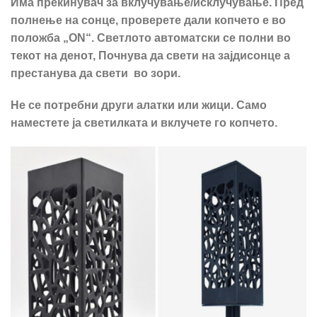
Има прекинувач за вклучување/исклучување. Пред
полнење на сонце, проверете дали копчето е во
положба „ON“. Светлото автоматски се полни во
текот на денот, Почнува да свети на зајдисонце а
престанува да свети во зори.
Не се потребни други алатки или жици. Само
наместете ја светилката и вклучете го копчето.