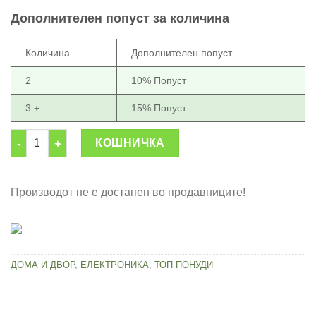
was:
is:
Дополнителен попуст за количина
1,899.00 ден.
1,399.00 ден.
Количина
Дополнителен попуст
2
10% Попуст
3 +
15% Попуст
Декоративни соларни светилки (8 парчиња) количина
КОШНИЧКА
Производот не е достапен во продавниците!
ДОМА И ДВОР
,
ЕЛЕКТРОНИКА
,
ТОП ПОНУДИ