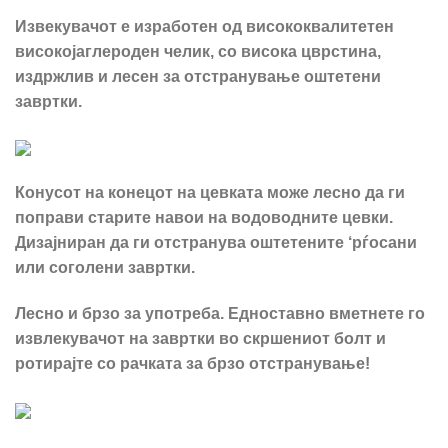
Извекувачот е изработен од висококвалитетен
високојаглероден челик, со висока цврстина,
издржлив и лесен за отстранување оштетени
завртки.
Конусот на конецот на цевката може лесно да ги
поправи старите навои на водоводните цевки.
Дизајниран да ги отстранува оштетените ‘рѓосани
или соголени завртки.
Лесно и брзо за употреба. Едноставно вметнете го
извлекувачот на завртки во скршениот болт и
ротирајте со рачката за брзо отстранување!