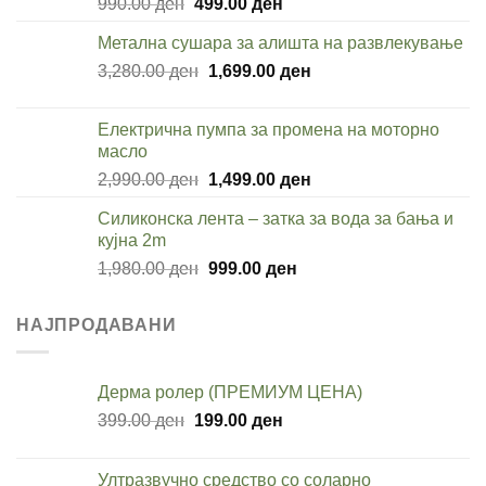
Original
Current
990.00
ден
499.00
ден
price
price
Метална сушара за алишта на развлекување
was:
is:
Original
Current
3,280.00
ден
990.00 ден.
1,699.00
ден
499.00 ден.
price
price
was:
is:
Електрична пумпа за промена на моторно
3,280.00 ден.
1,699.00 ден.
масло
Original
Current
2,990.00
ден
1,499.00
ден
price
price
Силиконска лента – затка за вода за бања и
was:
is:
кујна 2m
2,990.00 ден.
1,499.00 ден.
Original
Current
1,980.00
ден
999.00
ден
price
price
was:
is:
НАЈПРОДАВАНИ
1,980.00 ден.
999.00 ден.
Дерма ролер (ПРЕМИУМ ЦЕНА)
Original
Current
399.00
ден
199.00
ден
price
price
was:
is:
Ултразвучно средство со соларно