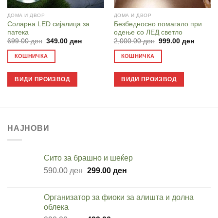
ДОМА И ДВОР
ДОМА И ДВОР
Соларна LED сијалица за
Безбедносно помагало при
патека
одење со ЛЕД светло
Original
Current
Original
Current
699.00
ден
349.00
ден
2,000.00
ден
999.00
ден
price
price
price
price
was:
is:
was:
is:
КОШНИЧКА
КОШНИЧКА
699.00 ден.
349.00 ден.
2,000.00 ден.
999.00 
ВИДИ ПРОИЗВОД
ВИДИ ПРОИЗВОД
НАЈНОВИ
Cито за брашно и шеќер
Original
Current
590.00
ден
299.00
ден
price
price
was:
is:
Организатор за фиоки за алишта и долна
590.00 ден.
299.00 ден.
облека