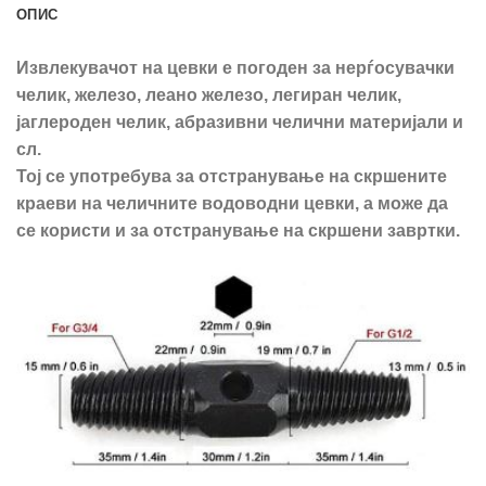
ОПИС
Извлекувачот на цевки е погоден за нерѓосувачки
челик, железо, леано железо, легиран челик,
јаглероден челик, абразивни челични материјали и
сл.
Тој се употребува за отстранување на скршените
краеви на челичните водоводни цевки, а може да
се користи и за отстранување на скршени завртки.