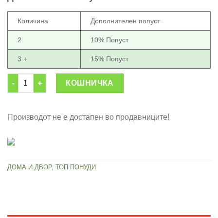
750.00 ден.
450.00 ден.
Количина
Дополнителен попуст
2
10% Попуст
3 +
15% Попуст
Извлекувач на цевки и завртки количина
КОШНИЧКА
Производот не е достапен во продавниците!
ДОМА И ДВОР
,
ТОП ПОНУДИ