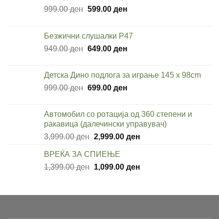
Original
Current
999.00
ден
599.00
ден
price
price
was:
is:
Безжични слушалки P47
999.00 ден.
599.00 ден.
Original
Current
949.00
ден
649.00
ден
price
price
was:
is:
Детска Дино подлога за играње 145 x 98cm
949.00 ден.
649.00 ден.
Original
Current
999.00
ден
699.00
ден
price
price
was:
is:
Автомобил со ротација од 360 степени и
999.00 ден.
699.00 ден.
ракавица (далечински управувач)
Original
Current
3,999.00
ден
2,999.00
ден
price
price
ВРЕЌА ЗА СПИЕЊЕ
was:
is:
Original
Current
1,399.00
ден
3,999.00 ден.
1,099.00
ден
2,999.00 ден.
price
price
was:
is:
1,399.00 ден.
1,099.00 ден.