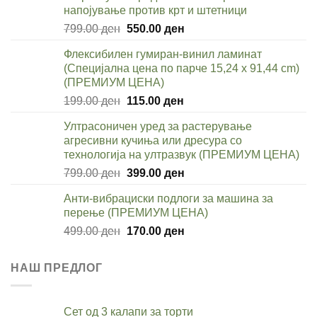
399.00 ден.
199.00 ден.
напојување против крт и штетници
Original
Current
799.00
ден
550.00
ден
price
price
Флексибилен гумиран-винил ламинат
was:
is:
(Специјална цена по парче 15,24 x 91,44 cm)
799.00 ден.
550.00 ден.
(ПРЕМИУМ ЦЕНА)
Original
Current
199.00
ден
115.00
ден
price
price
Ултрасоничен уред за растерување
was:
is:
агресивни кучиња или дресура со
199.00 ден.
115.00 ден.
технологија на ултразвук (ПРЕМИУМ ЦЕНА)
Original
Current
799.00
ден
399.00
ден
price
price
Анти-вибрациски подлоги за машина за
was:
is:
перење (ПРЕМИУМ ЦЕНА)
799.00 ден.
399.00 ден.
Original
Current
499.00
ден
170.00
ден
price
price
was:
is:
НАШ ПРЕДЛОГ
499.00 ден.
170.00 ден.
Сет од 3 калапи за торти