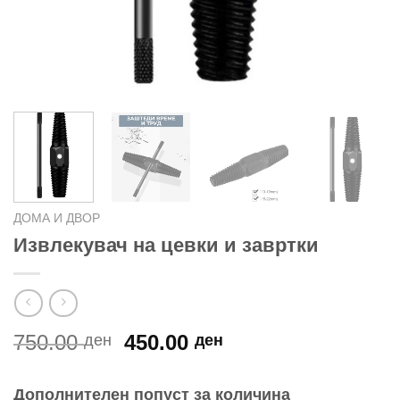
ДОМА И ДВОР
Извлекувач на цевки и завртки
Original
Current
750.00
450.00
ден
ден
price
price
was:
is:
Дополнителен попуст за количина