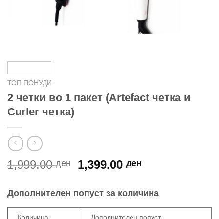
ТОП ПОНУДИ
2 четки во 1 пакет (Artefact четка и
Curler четка)
Original
Current
1,999.00
1,399.00
ден
ден
price
price
was:
is:
Дополнителен попуст за количина
1,999.00 ден.
1,399.00 ден.
Количина
Дополнителен попуст