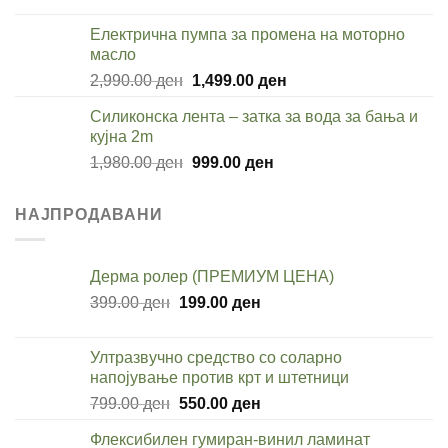
price
price
was:
is:
Електрична пумпа за промена на моторно
3,280.00 ден.
1,699.00 ден.
масло
Original
Current
2,990.00
ден
1,499.00
ден
price
price
Силиконска лента – затка за вода за бања и
was:
is:
кујна 2m
2,990.00 ден.
1,499.00 ден.
Original
Current
1,980.00
ден
999.00
ден
price
price
was:
is:
НАЈПРОДАВАНИ
1,980.00 ден.
999.00 ден.
Дерма ролер (ПРЕМИУМ ЦЕНА)
Original
Current
399.00
ден
199.00
ден
price
price
was:
is:
Ултразвучно средство со соларно
399.00 ден.
199.00 ден.
напојување против крт и штетници
Original
Current
799.00
ден
550.00
ден
price
price
Флексибилен гумиран-винил ламинат
was:
is: