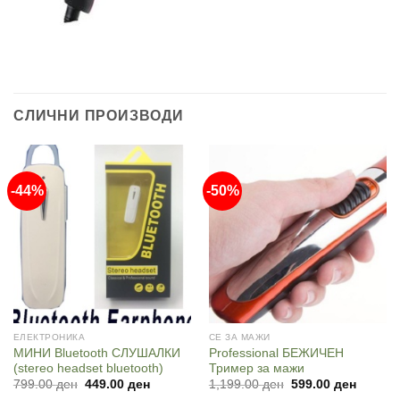
СЛИЧНИ ПРОИЗВОДИ
-44%
-50%
ЕЛЕКТРОНИКА
СЕ ЗА МАЖИ
МИНИ Bluetooth СЛУШАЛКИ
Professional БЕЖИЧЕН
(stereo headset bluetooth)
Тример за мажи
Original
Current
Original
Current
799.00
ден
449.00
ден
1,199.00
ден
599.00
ден
price
price
price
price