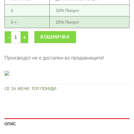
2
10% Попуст
3 +
15% Попуст
2 четки во 1 пакет (Artefact четка и Curler четка) количина
КОШНИЧКА
Производот не е достапен во продавниците!
СЕ ЗА ЖЕНИ
,
ТОП ПОНУДИ
ОПИС