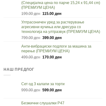
(Специјална цена по парче 15,24 x 91,44 cm)
799.00 ден.
550.00 ден.
(ПРЕМИУМ ЦЕНА)
Original
Current
199.00
ден
115.00
ден
price
price
Ултрасоничен уред за растерување
was:
is:
агресивни кучиња или дресура со
199.00 ден.
115.00 ден.
технологија на ултразвук (ПРЕМИУМ ЦЕНА)
Original
Current
799.00
ден
399.00
ден
price
price
Анти-вибрациски подлоги за машина за
was:
is:
перење (ПРЕМИУМ ЦЕНА)
799.00 ден.
399.00 ден.
Original
Current
499.00
ден
170.00
ден
price
price
was:
is:
НАШ ПРЕДЛОГ
499.00 ден.
170.00 ден.
Сет од 3 калапи за торти
Original
Current
999.00
ден
599.00
ден
price
price
was:
is:
Безжични слушалки P47
999.00 ден.
599.00 ден.