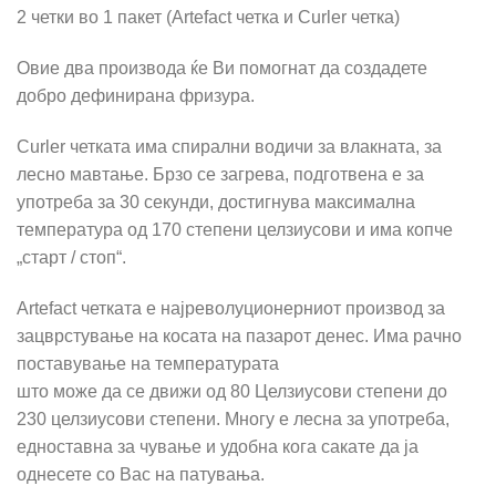
2 четки во 1 пакет (Artefact четка и Curler четка)
Овие два производа
ќе Ви помогнат да создадете
добро дефинирана фризура.
Curler четката има спирални водичи за влакната, за
лесно мавтање. Брзо се загрева, подготвена е за
употреба за 30 секунди, достигнува максимална
температура од 170 степени целзиусови и има копче
„старт / стоп“.
Artefact
четката
е најреволуционерниот производ за
зацврстување на косата на пазарот денес. Има рачно
поставување на температурата
што може да се движи од 80 Целзиусови степени до
230 целзиусови степени. Многу е лесна за употреба,
едноставна за чување и удобна кога сакате да ја
однесете со Вас на патувања.