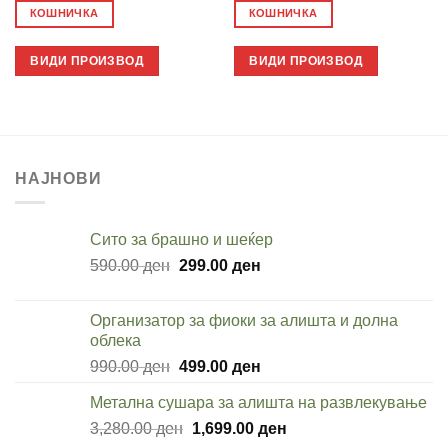
was:
is:
was:
is:
КОШНИЧКА
КОШНИЧКА
799.00 ден.
449.00 ден.
1,199.00 ден.
599.00 
ВИДИ ПРОИЗВОД
ВИДИ ПРОИЗВОД
НАЈНОВИ
Cито за брашно и шеќер
Original
Current
590.00
ден
299.00
ден
price
price
was:
is:
Организатор за фиоки за алишта и долна
590.00 ден.
299.00 ден.
облека
Original
Current
990.00
ден
499.00
ден
price
price
Метална сушара за алишта на развлекување
was:
is:
Original
Current
3,280.00
ден
990.00 ден.
1,699.00
ден
499.00 ден.