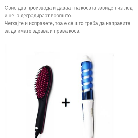
Овие два производа и даваат на косата завиден изглед
и не ја деградираат воопшто.
Четкајте и исправете, тоа е сè што треба да направите
за да имате здрава и права коса.