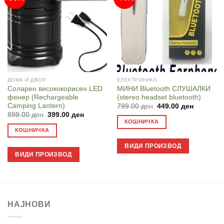
ДОМА И ДВОР
ЕЛЕКТРОНИКА
Соларен висококорисен LED
МИНИ Bluetooth СЛУШАЛКИ
фенер (Rechargeable
(stereo headset bluetooth)
Camping Lantern)
Original
Current
799.00
ден
449.00
ден
price
price
Original
Current
899.00
ден
399.00
ден
was:
is:
price
price
КОШНИЧКА
799.00 ден.
449.00 д
was:
is:
КОШНИЧКА
899.00 ден.
399.00 ден.
ВИДИ ПРОИЗВОД
ВИДИ ПРОИЗВОД
НАЈНОВИ