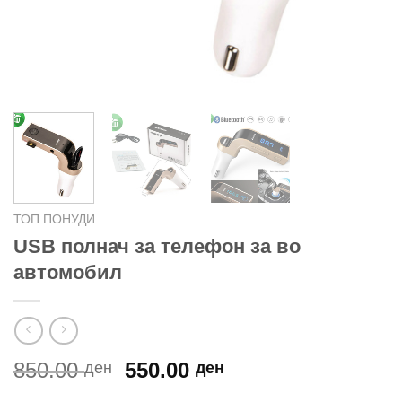
ТОП ПОНУДИ
USB полнач за телефон за во
автомобил
Original
Current
850.00
550.00
ден
ден
price
price