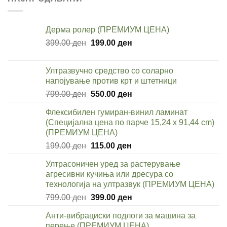
1,980.00 ден.
999.00 ден.
Дерма ролер (ПРЕМИУМ ЦЕНА)
Original
Current
399.00
ден
199.00
ден
price
price
was:
is:
Ултразвучно средство со соларно
399.00 ден.
199.00 ден.
напојување против крт и штетници
Original
Current
799.00
ден
550.00
ден
price
price
Флексибилен гумиран-винил ламинат
was:
is:
(Специјална цена по парче 15,24 x 91,44 cm)
799.00 ден.
550.00 ден.
(ПРЕМИУМ ЦЕНА)
Original
Current
199.00
ден
115.00
ден
price
price
Ултрасоничен уред за растерување
was:
is:
агресивни кучиња или дресура со
199.00 ден.
115.00 ден.
технологија на ултразвук (ПРЕМИУМ ЦЕНА)
Original
Current
799.00
ден
399.00
ден
price
price
Анти-вибрациски подлоги за машина за
was:
is:
перење (ПРЕМИУМ ЦЕНА)