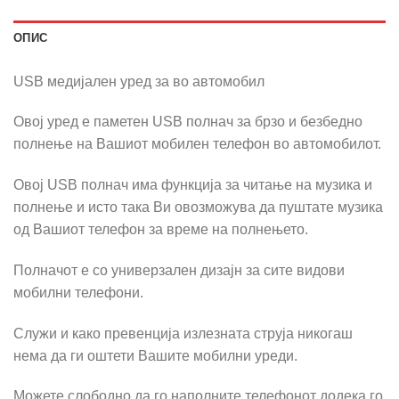
ОПИС
USB медијален уред за во автомобил
Овој уред е паметен USB полнач за брзо и безбедно
полнење на Вашиот мобилен телефон во автомобилот.
Овој USB полнач има функција за читање на музика и
полнење и исто така Ви овозможува да пуштате музика
од Вашиот телефон за време на полнењето.
Полначот е со универзален дизајн за сите видови
мобилни телефони.
Служи и како превенција излезната струја никогаш
нема да ги оштети Вашите мобилни уреди.
Можете слободно да го наполните телефонот додека го