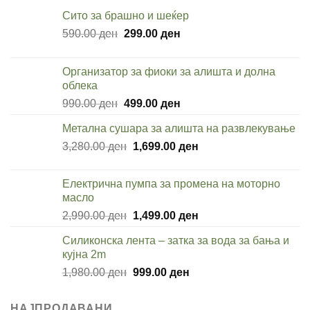
Cито за брашно и шеќер
Original
Current
590.00
ден
299.00
ден
price
price
was:
is:
Организатор за фиоки за алишта и долна
590.00 ден.
299.00 ден.
облека
Original
Current
990.00
ден
499.00
ден
price
price
Метална сушара за алишта на развлекување
was:
is:
Original
Current
3,280.00
ден
990.00 ден.
1,699.00
ден
499.00 ден.
price
price
was:
is:
Електрична пумпа за промена на моторно
3,280.00 ден.
1,699.00 ден.
масло
Original
Current
2,990.00
ден
1,499.00
ден
price
price
Силиконска лента – затка за вода за бања и
was:
is:
кујна 2m
2,990.00 ден.
1,499.00 ден.
Original
Current
1,980.00
ден
999.00
ден
price
price
was:
is:
НАЈПРОДАВАНИ