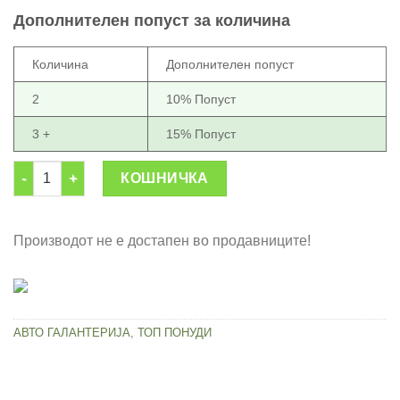
was:
is:
Дополнителен попуст за количина
850.00 ден.
550.00 ден.
Количина
Дополнителен попуст
2
10% Попуст
3 +
15% Попуст
USB полнач за телефон за во автомобил количина
КОШНИЧКА
Производот не е достапен во продавниците!
АВТО ГАЛАНТЕРИЈА
,
ТОП ПОНУДИ