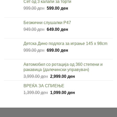
Сет од 3 калапи за торти
Original
Current
999.00
ден
599.00
ден
price
price
was:
is:
Безжични слушалки P47
999.00 ден.
599.00 ден.
Original
Current
949.00
ден
649.00
ден
price
price
was:
is:
Детска Дино подлога за играње 145 x 98cm
949.00 ден.
649.00 ден.
Original
Current
999.00
ден
699.00
ден
price
price
was:
is:
Автомобил со ротација од 360 степени и
999.00 ден.
699.00 ден.
ракавица (далечински управувач)
Original
Current
3,999.00
ден
2,999.00
ден
price
price
ВРЕЌА ЗА СПИЕЊЕ
was:
is:
Original
Current
1,399.00
ден
3,999.00 ден.
1,099.00
ден
2,999.00 ден.
price
price
was:
is:
1,399.00 ден.
1,099.00 ден.