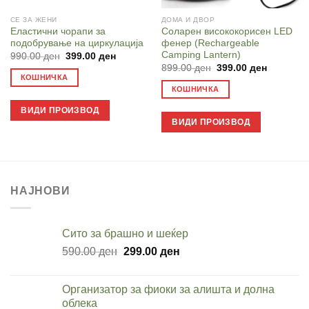
СЕ ЗА ЖЕНИ
ДОМА И ДВОР
Еластични чорапи за
Соларен висококорисен LED
подобрување на циркулација
фенер (Rechargeable
Camping Lantern)
Original
Current
990.00
ден
399.00
ден
price
price
Original
Current
899.00
ден
399.00
ден
was:
is:
price
price
КОШНИЧКА
990.00 ден.
399.00 ден.
was:
is:
КОШНИЧКА
899.00 ден.
399.00 д
ВИДИ ПРОИЗВОД
ВИДИ ПРОИЗВОД
НАЈНОВИ
Cито за брашно и шеќер
Original
Current
590.00
ден
299.00
ден
price
price
was:
is:
Организатор за фиоки за алишта и долна
590.00 ден.
299.00 ден.
облека