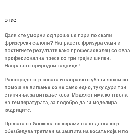
ОПИС
Дали сте уморни од трошење пари по скапи
фризерски салони? Направете фризура сами и
постигнете резултати како професионалец со оваа
професионална преса со три грејни шипки.
Направете природни кадрици !
Распоредете ја косата и направете убави локни со
помош на виткање со не само едно, туку дури три
стапчиња за виткање коса. Моделот има контрола
на температурата, за подобро да ги моделира
кадриците.
Пресата е обложена со керамичка подлога која
обезбедува третман за заштита на косата која и по