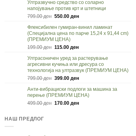
Ултразвучно средство со соларно
399.00 ден.
199.00 ден.
напојување против крт и штетници
Original
Current
799.00
ден
550.00
ден
price
price
Флексибилен гумиран-винил ламинат
was:
is:
(Специјална цена по парче 15,24 x 91,44 cm)
799.00 ден.
550.00 ден.
(ПРЕМИУМ ЦЕНА)
Original
Current
199.00
ден
115.00
ден
price
price
Ултрасоничен уред за растерување
was:
is:
агресивни кучиња или дресура со
199.00 ден.
115.00 ден.
технологија на ултразвук (ПРЕМИУМ ЦЕНА)
Original
Current
799.00
ден
399.00
ден
price
price
Анти-вибрациски подлоги за машина за
was:
is:
перење (ПРЕМИУМ ЦЕНА)
799.00 ден.
399.00 ден.
Original
Current
499.00
ден
170.00
ден
price
price
was:
is:
НАШ ПРЕДЛОГ
499.00 ден.
170.00 ден.