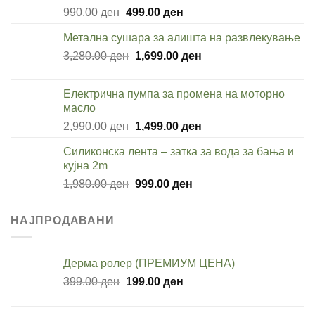
Original
Current
990.00
ден
499.00
ден
price
price
Метална сушара за алишта на развлекување
was:
is:
Original
Current
3,280.00
ден
990.00 ден.
1,699.00
ден
499.00 ден.
price
price
was:
is:
Електрична пумпа за промена на моторно
3,280.00 ден.
1,699.00 ден.
масло
Original
Current
2,990.00
ден
1,499.00
ден
price
price
Силиконска лента – затка за вода за бања и
was:
is:
кујна 2m
2,990.00 ден.
1,499.00 ден.
Original
Current
1,980.00
ден
999.00
ден
price
price
was:
is:
НАЈПРОДАВАНИ
1,980.00 ден.
999.00 ден.
Дерма ролер (ПРЕМИУМ ЦЕНА)
Original
Current
399.00
ден
199.00
ден
price
price
was:
is: