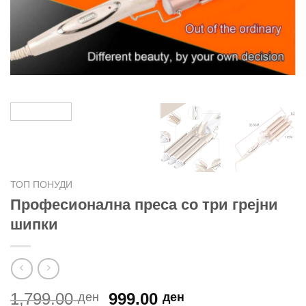
ТОП ПОНУДИ
Професионална преса со три грејни
шипки
Original
Current
1,799.00
999.00
ден
ден