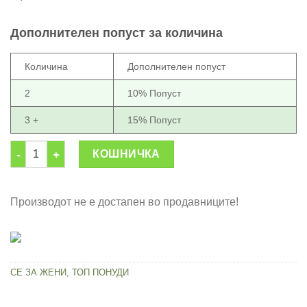
price
price
was:
is:
Дополнителен попуст за количина
1,799.00 ден.
999.00 ден.
Количина
Дополнителен попуст
2
10% Попуст
3 +
15% Попуст
Професионална преса со три грејни шипки количина
КОШНИЧКА
Производот не е достапен во продавниците!
СЕ ЗА ЖЕНИ
,
ТОП ПОНУДИ