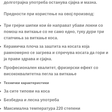
долготрајна употреба останува сјајна и мазна.
Предности при користење на овој производ:
Три грејни шипки кои ќе направат убави локни со
помош на виткање со не само едно, туку дури три
стапчиња за виткање коса.
Керамичка плоча за заштита на косата која
рамномерно се загрева и спречува косата да гори и
ја прави здрава и сјајна.
Професионален квалитет, фризерски ефект со
висококвалитетна пегла за виткање
Технички карактеристики
За сите типови на коса
Безбедна и лесна употреба
Максимална температура 220 степени