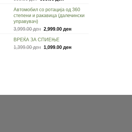
price
price
Автомобил со ротација од 360
was:
is:
степени и ракавица (далечински
999.00 ден.
699.00 ден.
управувач)
Original
Current
3,999.00
ден
2,999.00
ден
price
price
ВРЕЌА ЗА СПИЕЊЕ
was:
is:
Original
Current
1,399.00
ден
3,999.00 ден.
1,099.00
ден
2,999.00 ден.
price
price
was:
is:
1,399.00 ден.
1,099.00 ден.