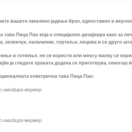
твите вашето омилено јадење брзо, едноставно и вкусно
ава Пица Пан која е специјално дизајнира како за пече
, зеленчук, палачинки, тортиљи, пецива и се друго што
ење и готвење, не се користи или многу малку се кори
јќи ја гледате храната додека се приготвува, секогаш ќ
кционалната електрична тава Пица Пан:
о имитира мермер.
о имитира мермер.