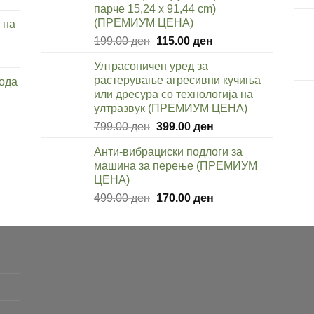
парче 15,24 x 91,44 cm)
e
(ПРЕМИУМ ЦЕНА)
 на
Original
Current
199.00
ден
115.00
ден
9.00 ден.
price
price
rent
Ултрасоничен уред за
was:
is:
e
растерување агресивни кучиња
вода
199.00 ден.
115.00 ден.
или дресура со технологија на
9.00 ден.
ултразвук (ПРЕМИУМ ЦЕНА)
nt
Original
Current
799.00
ден
399.00
ден
price
price
Анти-вибрациски подлоги за
was:
is:
0 ден.
машина за перење (ПРЕМИУМ
799.00 ден.
399.00 ден.
ЦЕНА)
Original
Current
499.00
ден
170.00
ден
price
price
was:
is:
499.00 ден.
170.00 ден.