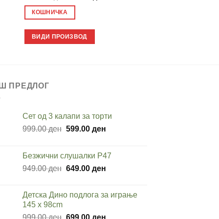
price
price
price
ден.
was:
is:
was:
КОШНИЧКА
КОШНИЧКА
2,000.00 ден.
999.00 ден.
1,500.
ВИДИ ПРОИЗВОД
ВИДИ ПРОИЗВОД
Ш ПРЕДЛОГ
Сет од 3 калапи за торти
Original
Current
999.00
ден
599.00
ден
price
price
was:
is:
Безжични слушалки P47
999.00 ден.
599.00 ден.
Original
Current
949.00
ден
649.00
ден
price
price
was:
is:
Детска Дино подлога за играње
949.00 ден.
649.00 ден.
145 x 98cm
Original
Current
999.00
ден
699.00
ден