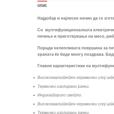
ОПИС
Најдобар и најлесен начин да го зго
Со мултифункционалната електрична т
печење и приготвување на месо, риба
Поради нелепливата површина за печ
храната ќе биде многу поздрава. Биде
Главни карактеристики на мултифун
Висококвалитетен керамички слој шт
Термички изолирани рачки.
Индикаторско светло.
Висококвалитетен керамички слој шт
Термички изолирани рачки.