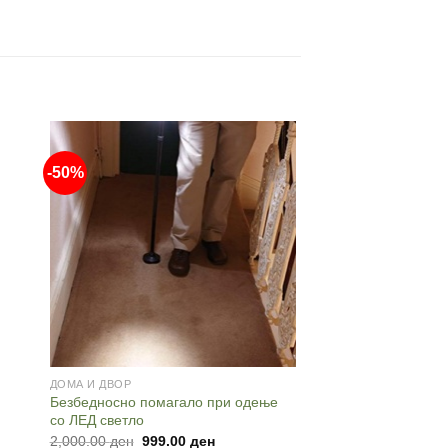
-50%
-45%
ДОМА И ДВОР
ДОМА И ДВОР
Безбедносно помагало при одење
Електронска ЛЦД ва
со ЛЕД светло
Scale)
Original
Current
Origin
2,000.00
ден
999.00
ден
1,500.00
ден
820.