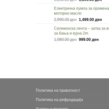
price
pric
Електрична пумпа за промена
was:
is:
моторно масло
3,280.00 ден.
1,69
Original
Cur
2,990.00
ден
1,499.00
ден
price
pric
Силиконска лента – затка за 
was:
is:
за бања и кујна 2m
2,990.00 ден.
1,49
Original
Curre
1,980.00
ден
999.00
ден
price
price
was:
is:
1,980.00 ден.
999.0
Политика на приватност
Политика на рефундација
Услови и правила