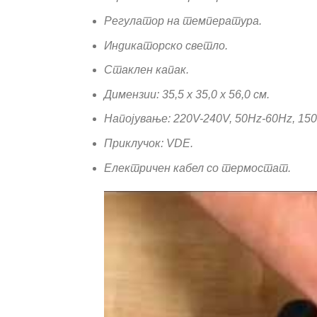
Регулатор на температура.
Индикаторско светло.
Стаклен капак.
Димензии: 35,5 х 35,0 х 56,0 см.
Напојување: 220V-240V, 50Hz-60Hz, 15
Приклучок: VDE.
Електричен кабел со термостат.