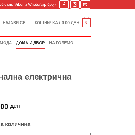
билен, Viber и WhatsApp број)
0
НАЈАВИ СЕ
КОШНИЧКА /
0.00
ДЕН
МОДА
ДОМА И ДВОР
НА ГОЛЕМО
ална електрична
nal
Current
.00
ден
price
is:
за количина
.00 ден.
1,599.00 ден.