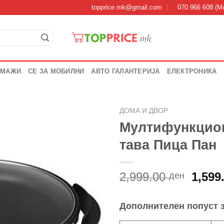
topprice.mk@gmail.com
070 966 608 (Мо
 МАЖИ
СЕ ЗА МОБИЛНИ
АВТО ГАЛАНТЕРИЈА
ЕЛЕКТРОНИКА
ДОМА И ДВОР
Мултифункцион
тава Пица Пан
Origi
2,999.00
1,599
ден
price
was:
Дополнителен попуст 
2,999