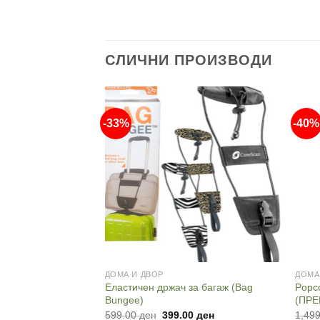
СЛИЧНИ ПРОИЗВОДИ
-33%
-40%
ДОМА И ДВОР
ДОМА
Еластичен држач за багаж (Bag
Popc
Bungee)
(ПР
Original
Current
599.00
ден
399.00
ден
1,49