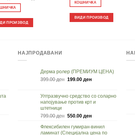
was:
is:
price
price
КОШНИЧКА
1,599.00 ден.
850.00 
was:
is:
ШНИЧКА
1,499.00 ден.
899.00 ден.
ВИДИ ПРОИЗВОД
ДИ ПРОИЗВОД
НАЈПРОДАВАНИ
НА
Дерма ролер (ПРЕМИУМ ЦЕНА)
Original
Current
399.00
ден
199.00
ден
price
price
was:
is:
шта
Ултразвучно средство со соларно
ден.
399.00 ден.
199.00 ден.
напојување против крт и
штетници
Original
Current
799.00
ден
550.00
ден
price
price
Флексибилен гумиран-винил
was:
is:
ден.
ламинат (Специјална цена по
rent
799.00 ден.
550.00 ден.