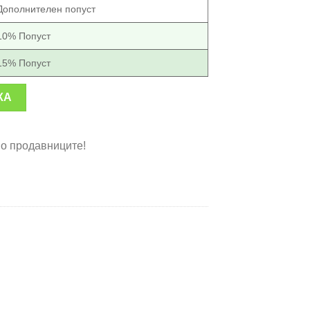
Дополнителен попуст
10% Попуст
15% Попуст
на тава Пица Пан количина
КА
во продавниците!