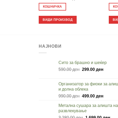
price
price
was:
is:
КОШНИЧКА
КО
599.00 ден.
399.00 ден.
ВИДИ ПРОИЗВОД
ВИ
НАЈНОВИ
Cито за брашно и шеќер
Original
Current
590.00
ден
299.00
ден
price
price
was:
is:
Организатор за фиоки за али
590.00 ден.
299.00 
и долна облека
Original
Current
990.00
ден
499.00
ден
price
price
Метална сушара за алишта на
was:
is:
развлекување
990.00 ден.
499.00 
Original
Cur
3,280.00
ден
1,699.00
ден