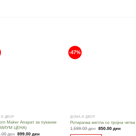
-47%
 И ДВОР
ДОМА И ДВОР
orn Maker Апарат за пуканки
Ротирачка метла со тројна четка
ЕМИУМ ЦЕНА)
Original
Current
1,599.00
ден
850.00
ден
price
price
Original
Current
9.00
ден
899.00
ден