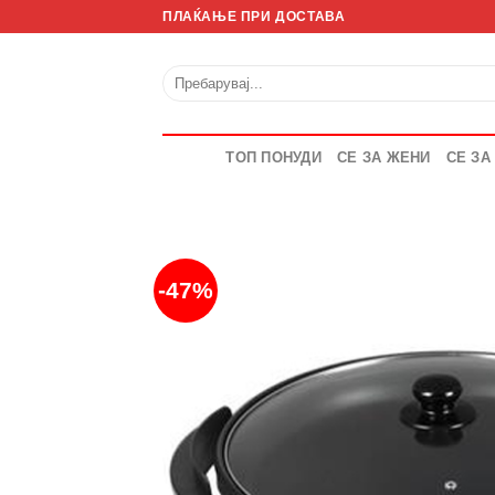
Skip
ПЛАЌАЊЕ ПРИ ДОСТАВА
to
content
Барај
за:
ТОП ПОНУДИ
СЕ ЗА ЖЕНИ
СЕ ЗА
-47%