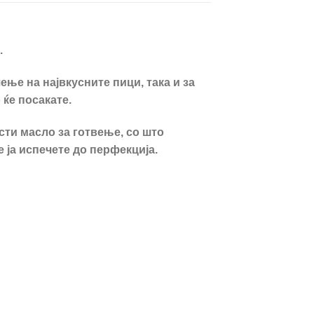
.
ње на највкусните пици, така и за
 ќе посакате.
сти масло за готвење, со што
е ја испечете до перфекција.