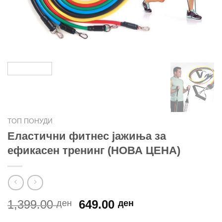
ТОП ПОНУДИ
Еластични фитнес јажиња за
ефикасен тренинг (НОВА ЦЕНА)
Original
Current
1,399.00
649.00
ден
ден
price
price