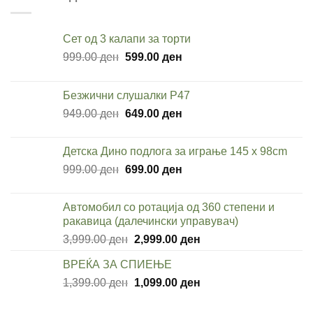
499.00 ден.
170.00 ден.
Сет од 3 калапи за торти
Original
Current
999.00
ден
599.00
ден
price
price
was:
is:
Безжични слушалки P47
999.00 ден.
599.00 ден.
Original
Current
949.00
ден
649.00
ден
price
price
was:
is:
Детска Дино подлога за играње 145 x 98cm
949.00 ден.
649.00 ден.
Original
Current
999.00
ден
699.00
ден
price
price
was:
is:
Автомобил со ротација од 360 степени и
999.00 ден.
699.00 ден.
ракавица (далечински управувач)
Original
Current
3,999.00
ден
2,999.00
ден
price
price
ВРЕЌА ЗА СПИЕЊЕ
was:
is:
Original
Current
1,399.00
ден
3,999.00 ден.
1,099.00
ден
2,999.00 ден.
price
price
was:
is: