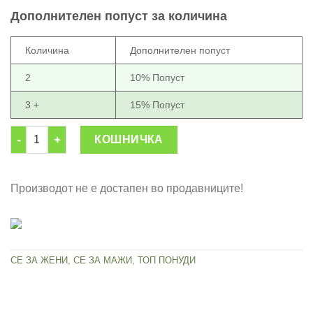
was:
is:
Дополнителен попуст за количина
1,399.00 ден.
649.00 ден.
Количина
Дополнителен попуст
2
10% Попуст
3 +
15% Попуст
Еластични фитнес јажиња за ефикасен тренинг (НОВА ЦЕНА)
КОШНИЧКА
Производот не е достапен во продавниците!
СЕ ЗА ЖЕНИ
,
СЕ ЗА МАЖИ
,
ТОП ПОНУДИ