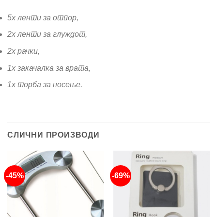
5x ленти за отпор,
2x ленти за глуждот,
2x рачки,
1x закачалка за врата,
1x торба за носење.
СЛИЧНИ ПРОИЗВОДИ
-45%
-69%