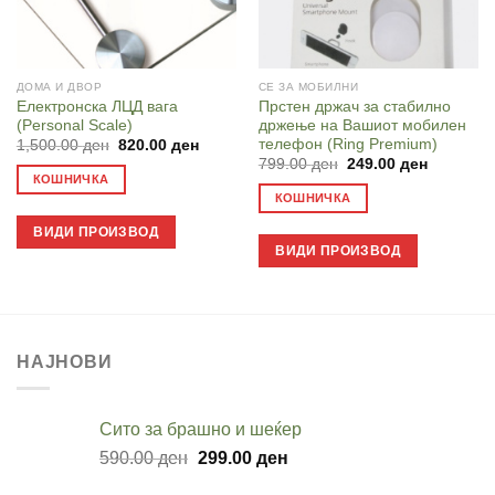
ДОМА И ДВОР
СЕ ЗА МОБИЛНИ
Електронска ЛЦД вага
Прстен држач за стабилно
(Personal Scale)
држење на Вашиот мобилен
телефон (Ring Premium)
Original
Current
1,500.00
ден
820.00
ден
price
price
Original
Current
799.00
ден
249.00
ден
was:
is:
price
price
КОШНИЧКА
1,500.00 ден.
820.00 ден.
was:
is:
КОШНИЧКА
799.00 ден.
249.00 д
ВИДИ ПРОИЗВОД
ВИДИ ПРОИЗВОД
НАЈНОВИ
Cито за брашно и шеќер
Original
Current
590.00
ден
299.00
ден
price
price