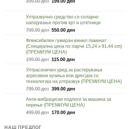
Original
Current
399.00
ден
199.00
ден
price
price
was:
is:
Ултразвучно средство со соларно
399.00 ден.
199.00 ден.
напојување против крт и штетници
Original
Current
799.00
ден
550.00
ден
price
price
Флексибилен гумиран-винил ламинат
was:
is:
(Специјална цена по парче 15,24 x 91,44 cm)
799.00 ден.
550.00 ден.
(ПРЕМИУМ ЦЕНА)
Original
Current
199.00
ден
115.00
ден
price
price
Ултрасоничен уред за растерување
was:
is:
агресивни кучиња или дресура со
199.00 ден.
115.00 ден.
технологија на ултразвук (ПРЕМИУМ ЦЕНА)
Original
Current
799.00
ден
399.00
ден
price
price
Анти-вибрациски подлоги за машина за
was:
is:
перење (ПРЕМИУМ ЦЕНА)
799.00 ден.
399.00 ден.
Original
Current
499.00
ден
170.00
ден
price
price
was:
is:
НАШ ПРЕДЛОГ