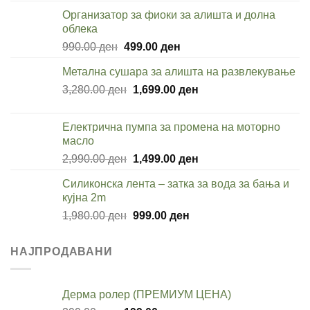
was:
is:
Организатор за фиоки за алишта и долна
590.00 ден.
299.00 ден.
облека
Original
Current
990.00
ден
499.00
ден
price
price
Метална сушара за алишта на развлекување
was:
is:
Original
Current
3,280.00
ден
990.00 ден.
1,699.00
ден
499.00 ден.
price
price
was:
is:
Електрична пумпа за промена на моторно
3,280.00 ден.
1,699.00 ден.
масло
Original
Current
2,990.00
ден
1,499.00
ден
price
price
Силиконска лента – затка за вода за бања и
was:
is:
кујна 2m
2,990.00 ден.
1,499.00 ден.
Original
Current
1,980.00
ден
999.00
ден
price
price
was:
is:
НАЈПРОДАВАНИ
1,980.00 ден.
999.00 ден.
Дерма ролер (ПРЕМИУМ ЦЕНА)