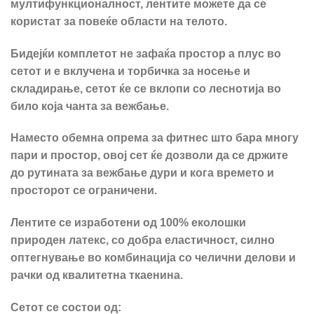
мултифункционалност, лентите можете да се
користат за повеќе области на телото.
Бидејќи комплетот не зафаќа простор а плус во
сетот и е вклучена и торбичка за носење и
складирање, сетот ќе се вклопи со леснотија во
било која чанта за вежбање.
Наместо обемна опрема за фитнес што бара многу
пари и простор, овој сет ќе дозволи да се држите
до рутината за вежбање дури и кога времето и
просторот се ограничени.
Лентите се изработени од 100% еколошки
природен латекс, со добра еластичност, силно
оптегнување во комбинација со челични делови и
рачки од квалитетна ткаенина.
Сетот се состои од: